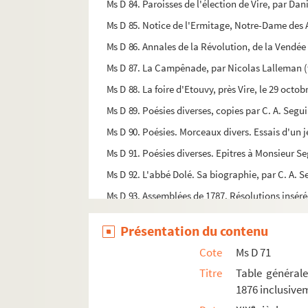
Ms D 84. Paroisses de l'élection de Vire, par Dan
Ms D 85. Notice de l'Ermitage, Notre-Dame des A
Ms D 86. Annales de la Révolution, de la Vendée
Ms D 87. La Campênade, par Nicolas Lalleman (tr
Ms D 88. La foire d'Etouvy, près Vire, le 29 octo
Ms D 89. Poésies diverses, copies par C. A. Segu
Ms D 90. Poésies. Morceaux divers. Essais d'un 
Ms D 91. Poésies diverses. Epitres à Monsieur Se
Ms D 92. L'abbé Dolé. Sa biographie, par C. A. S
Ms D 93. Assemblées de 1787. Résolutions inséré
Ms D 94. Une Nouvelle France. L'Araucanie, la P
Présentation du contenu
Ms D 95. L'Araucanie, la Patagonie, Orélie Antoi
Cote
Ms D 71
Ms D 96. Copie du manuscrit de l'abbé Béziers s
Titre
Table générale
Ms D 97. Saint Ortaire. Manuscrits, documents, n
1876 inclusivem
Ms D 98. Esquisse historique pour servir à une hi
e