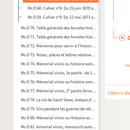
Ms D 68. Cahier n°8. Du 15 juin 1870 au 1er mai 1871
Ms D 59. Cahier n°9. Du 12 mai 1871 au 2 septembre 1879
Ms D 70. Table générale des Annales historiques de Vire et de
Ms D 71. Table générale des Annales historiques de Vire de 56 
Ms D 72. Mémoires pour servir à l'histoire de la ville de Vire e
Ms D 73. Notes, pièces et lettres relatives à l'Histoire de Vire 
Ms D 74. Mémorial virois ou histoire sommaire de Vire jusqu'e
Im
Ms D 75. Mémorial virois, 2e partie : de 1789 à 1815, par C. A.
Ms D 76. Mémorial virois ou histoire sommaire de Vire jusqu'e
e
Ms D 77. Mémorial virois, 2
partie (brouillon), par C. A. Segu
Citer ce d
Ms D 78. La vie de Saint Sever, évêque d'Avranches et titulai
e
Ms D 79. Vire pendant les guerres de religion du XVI
siècle. Or
Ms D 80. Mémorial virois ou Histoire sommaire de Vire jusqu'e
Ms D 81. Armorial virois, manuscrit autographe par Hippoly