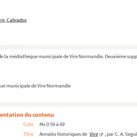
tives, par A. Seguin
, la chapelle Sainte-Anne et l'Hôtel-Dieu de Vi...
re, Calvados
ragement adressées à Richard Seguin par plusieur...
 C. A. Seguin
uillons), par C. A. Seguin
de la médiathèque municipale de Vire Normandie. Deuxième sup
e 1856
que municipale de Vire Normandie
entation du contenu
866
Cote
Ms D 59 à 69
Titre
Annales historiques de
Vire
, par C. A. Segu