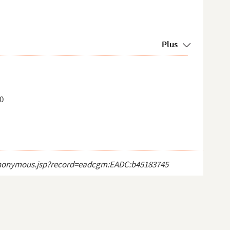
Plus
70
ct_anonymous.jsp?record=eadcgm:EADC:b45183745