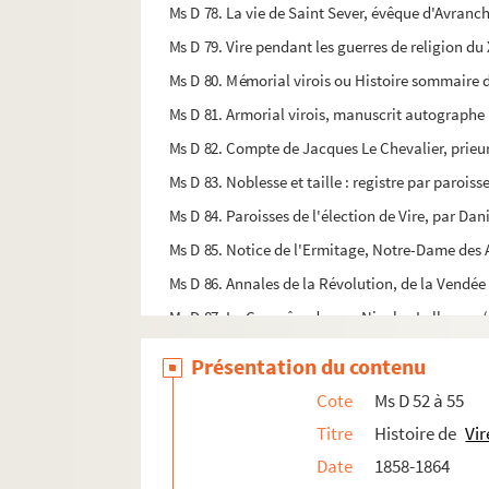
Ms D 78. La vie de Saint Sever, évêque d'Avranc
Ms D 79. Vire pendant les guerres de religion du
Ms D 80. Mémorial virois ou Histoire sommaire de
Ms D 81. Armorial virois, manuscrit autograph
Ms D 82. Compte de Jacques Le Chevalier, prieur a
Ms D 83. Noblesse et taille : registre par parois
Ms D 84. Paroisses de l'élection de Vire, par Dan
Ms D 85. Notice de l'Ermitage, Notre-Dame des A
Ms D 86. Annales de la Révolution, de la Vendée
Ms D 87. La Campênade, par Nicolas Lalleman (tr
Ms D 88. La foire d'Etouvy, près Vire, le 29 octo
Présentation du contenu
Ms D 89. Poésies diverses, copies par C. A. Segu
Cote
Ms D 52 à 55
Ms D 90. Poésies. Morceaux divers. Essais d'un 
Titre
Histoire de
Vir
Ms D 91. Poésies diverses. Epitres à Monsieur Se
Date
1858-1864
Ms D 92. L'abbé Dolé. Sa biographie, par C. A. S