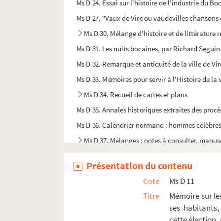
Ms D 24. Essai sur l'histoire de l'industrie du Boc
Ms D 27. "Vaux de Vire ou vaudevilles chansons o
Ms D 30. Mélange d'histoire et de littérature 
Ms D 31. Les nuits bocaines, par Richard Seguin
Ms D 32. Remarque et antiquité de la ville de Vire
Ms D 33. Mémoires pour servir à l'Histoire de la v
Ms D 34. Recueil de cartes et plans
Ms D 35. Annales historiques extraites des procè
Ms D 36. Calendrier normand : hommes célèbres 
Ms D 37. Mélanges : notes à consulter, manus
Ms D 38. Classification des prêtres natifs de Vir
Présentation du contenu
Ms D 39. Glossaire virois, par C. A. Seguin
Cote
Ms D 11
Ms D 40. Tableau synoptique des familles et des
Titre
Mémoire sur les
Ms D 41. Biographies extraites de divers auteurs 
ses habitants,
Ms D 42. Notice sur Ursin de Tallevende par A. 
cette élection