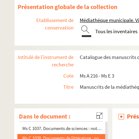
Ms C 1024. Dossier de brouillons des dossiers Ms C 1022 et 102
Présentation globale de la collection
Ms C 1025 (1 et 2). Documents sur la Basse-Normandie, Calv
Etablissement de
Médiathèque municipale. Vi
Ms C 1026. Etudes diverses, sujets philosophiques
conservation
Tous les inventaires
Ms C 1027. Dossier concernant la bibliothèque : états de servi
Ms C 1028. Contes
Ms C 1029. Généalogie de la famille Roger de Campagnolle
Intitulé de l'instrument de
Catalogue des manuscrits 
Ms C 1030. Dossier comportant les adresses personnelles de M
recherche
Ms C 1031. Documents d'histoire : notes, coupures de journa
Cote
Ms A 216 - Ms E 3
Ms C 1032. Cours d'Histoire : classe de 6e (Orient et Grèce) e
Titre
Manuscrits de la médiathè
Ms C 1033. Documents d'anglais : notes, journaux...
Ms C 1034. Documents d'allemand : notes, brochures...
Ms C 1035. Cours de géographie : classe de 6e (la Terre) et cl
Dans le document :
Prés
Ms C 1036. Documents de géographie : notes, coupures de jou
Ms C 1037. Documents de sciences : notes, coupures de journa
Ms C 1038. Documents de littérature : notes, coupures de jour