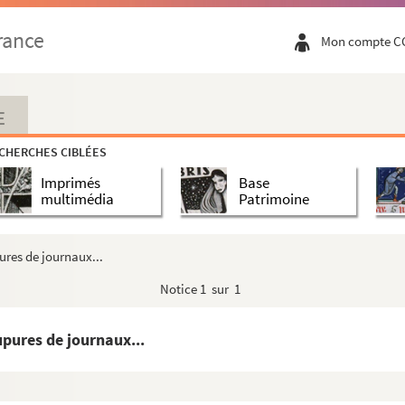
rance
Mon compte C
ées politiques
u 14 juillet 1919 aux Tuileries à Paris et deu...
E
CHERCHES CIBLÉES
r Camille Cautru
Imprimés
Base
 Camille Cautru
multimédia
Patrimoine
mille Cautru
autru
ures de journaux...
utru
Notice
1 sur 1
cage, par Camille Cautru
n 1649
upures de journaux...
asse-Normandie, par siècles