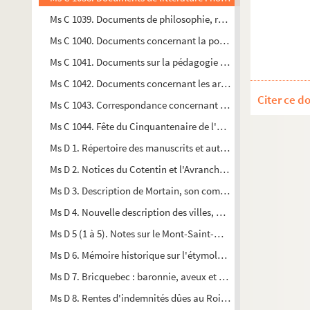
Ms C 1039. Documents de philosophie, religion : notes, coupu
Ms C 1040. Documents concernant la politique : notes, coupur
Ms C 1041. Documents sur la pédagogie : notes, coupures de 
Ms C 1042. Documents concernant les arts : notes, coupures d
Citer ce d
Ms C 1043. Correspondance concernant les dettes contractées
Ms C 1044. Fête du Cinquantenaire de l'Ecole laïque et du cen
Ms D 1. Répertoire des manuscrits et autres pièces formant la
Ms D 2. Notices du Cotentin et l'Avranchin, jusqu'en 1450
Ms D 3. Description de Mortain, son comté et ses environs, ma
Ms D 4. Nouvelle description des villes, bourgs, châteaux et au
Ms D 5 (1 à 5). Notes sur le Mont-Saint-Michel, Granville, Vill
Ms D 6. Mémoire historique sur l'étymologie et l'antiquité de
Ms D 7. Bricquebec : baronnie, aveux et chartes des donations 
Ms D 8. Rentes d'indemnités dûes au Roi par les gens de mai