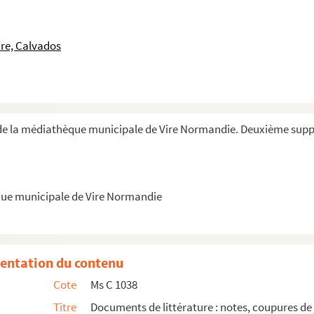
3
ados, Bocages Normands, etc.
re, Calvados
ce, diplômes, inspections du collège, souvenirs, ...
de la médiathèque municipale de Vire Normandie. Deuxième sup
onsieur Lesage et cartes de visite
ux
t classe de 5e (Moyen Age)
que municipale de Vire Normandie
asse de 5e (le Monde)
entation du contenu
rnaux...
Cote
Ms C 1038
ux...
Titre
Documents de littérature : notes, coupures de 
naux...