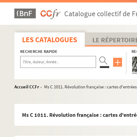
Ms C 986. Lettres d'Armand Gasté à sa femme Marie Gautier
Catalogue collectif de F
Ms C 987. Bataille de Vire, plan d'une batterie allemande ins
Ms C 988. L'armée américaine dans la bataille de Vire (août 1
Ms C 989. Le rôle de l'armée américaine dans la Bataille de V
LES CATALOGUES
LE RÉPERTOIR
Ms C 990 (1 et 2). Bibliographie viroise et supplément, par l
RECHERCHE RAPIDE
RE
Ms C 991 (1 et 2). Les Prémontés de Belle Etoile à Vire. La Cha
Ms C 992 (1). Enquête sur les Saints protecteurs et guérisseur
Ms C 992 (2). Enquête sur les Saints protecteurs et guérisseu
Ms C 993. Iconographie de l'Immaculée-Conception au Moyen A
Accueil CCFr
Ms C 1011. Révolution française : cartes d'entrée
>
Ms C 994. La noblesse de la sergenterie de Thorigny en Basse
Ms C 995 (1 à 13). Etudes historiques sur la région de Torig
Ms C 996. Mélanges poétiques, par Camille Drudes de Campa
Ms C 1011. Révolution française : cartes d'entr
Ms C 997. Poésies et articles divers relatifs à l'inauguration
Ms C 998. Poésies de E. Lefrançois de Vire