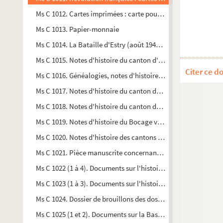
Ms C 1012. Cartes imprimées : carte pour la fête de la Victoire d
Ms C 1013. Papier-monnaie
Ms C 1014. La Bataille d'Estry (août 1944), par Marcel Gautier
Ms C 1015. Notes d'histoire du canton d'Aunay-sur-Odon, pa
Citer ce d
Ms C 1016. Généalogies, notes d'histoire sur 20 familles, par
Ms C 1017. Notes d'histoire du canton de Saint-Sever, par Ca
Ms C 1018. Notes d'histoire du canton de Vire, par Camille C
Ms C 1019. Notes d'histoire du Bocage virois, par Camille Ca
Ms C 1020. Notes d'histoire des cantons de Vassy et Bény-Bo
Ms C 1021. Pièce manuscrite concernant la vicomté de Vire e
Ms C 1022 (1 à 4). Documents sur l'histoire locale
Ms C 1023 (1 à 3). Documents sur l'histoire de Vire et de la B
Ms C 1024. Dossier de brouillons des dossiers Ms C 1022 et 102
Ms C 1025 (1 et 2). Documents sur la Basse-Normandie, Calv