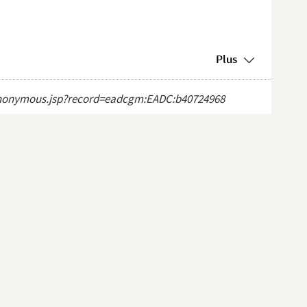
Plus
ct_anonymous.jsp?record=eadcgm:EADC:b40724968