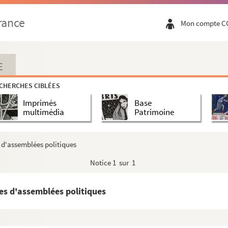
rance
Mon compte C
tallée aux Sablons (août 1944)
944)
ire (août 1944) par André Léondot
E
e docteur Jean Fournée
CHERCHES CIBLÉES
pelle Saint-Maur et ses prieurs, par le Docteur Jean Fou...
Imprimés
Base
s de l'enfance en Normandie, documents recueillis et...
multimédia
Patrimoine
rs de l'enfance en Normandie (supplément), par Roger ...
ge et à la Renaissance : la place de la Normandie d...
s d'assemblées politiques
-Normandie, de la Recherche de Montfaut (1463) à l...
Notice
1 sur 1
ni-sur-Vire, par le docteur Jean Fournée
gnolles
ées d'assemblées politiques
 de la statue de Chênedollé (12 septembre 1869)