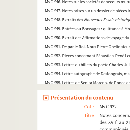
Ms C 946. Notes sur les sociétés de secours mutu
Ms C 947. Notes prises sur un dossier de pièces i
Ms C 948. Extraits des
Nouveaux Essais historiqu
Ms C 949. Entrées ou Brassages : quittance à Mons
Ms C 950. Extrait des Affirmations de voyage du 
Ms C 951. De par le Roi. Nous Pierre Obelin sieur
Ms C 952. Pièces concernant Sébastien-René 
Ms C 953. Lettres ou billets du poète Charles-Ju
Ms C 954. Lettre autographe de Deslongrais, mai
Ms C 955. Lettres de Benita Moreno, de Ponce d
Ms C 956. Notices biographiques : Rocherullé D
Présentation du contenu
Ms C 957. Notes généalogiques sur les Delavente,
Cote
Ms C 932
Ms C 958. Copies de documents relatifs : aux mar
Titre
Notes concern
Ms C 959. A leur santé : copies de l'affiche plac
e
des XVII
au XI
Ms C 960. Convention nationale, comité d'Aliéna
communiqués p