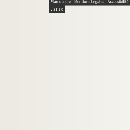
Plan du site
Mentions Légales
Accessibilit
Ms C 962. Souvenirs universitaires : Arsène Fonta
v 31.1.0
Ms C 963. Exposition d'objets d'art et de curiosit
Ms C 964. Note sur l'enseignement primaire dans l
Ms C 965. Une "batterie" de sarrasin aux environ
Ms C 966. Discours écrit et prononcé par Charle
Ms C 967. Arrêt de la Cour des Aides de Normand
Ms C 968. Documents provenant des anciennes
Ms C 969. Souvenirs de l'ancien juge d'instructio
Ms C 970. Liste de documents intéressants pour 
Ms C 971. Pièces diverses
Ms C 972. Projet de descente en Angleterre : exp
Ms C 973. Pièces relatives à la succession d
Ms C 974. Mandements royaux
Ms C 975. Lettres du général Avril, commandan