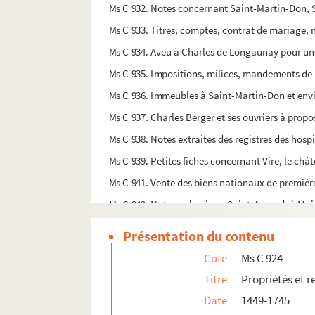
Ms C 932. Notes concernant Saint-Martin-Don,
Ms C 933. Titres, comptes, contrat de mariage, 
Ms C 934. Aveu à Charles de Longaunay pour u
Ms C 935. Impositions, milices, mandements de 
Ms C 936. Immeubles à Saint-Martin-Don et envir
Ms C 937. Charles Berger et ses ouvriers à propos
Ms C 938. Notes extraites des registres des hospice
Ms C 939. Petites fiches concernant Vire, le chât
Ms C 941. Vente des biens nationaux de première 
Ms C 942. Note sur la pierre Saint-Amand, à Mais
Ms C 943. Chanson de la Réssurection, chant de
Présentation du contenu
Ms C 944. Lettre de A. Pl. Jörimann, pasteur de 
Cote
Ms C 924
Ms C 945. Musée de Vire : listes de tableaux, objet
Titre
Propriétés et r
Ms C 946. Notes sur les sociétés de secours mutu
Date
1449-1745
Ms C 947. Notes prises sur un dossier de pièces i