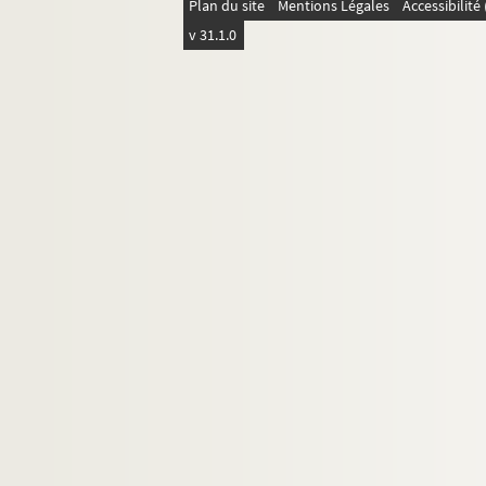
Plan du site
Mentions Légales
Accessibilit
Ms C 961. Jules Tirard (connu des lettrés norma
v 31.1.0
Ms C 962. Souvenirs universitaires : Arsène Fonta
Ms C 963. Exposition d'objets d'art et de curiosit
Ms C 964. Note sur l'enseignement primaire dans l
Ms C 965. Une "batterie" de sarrasin aux environ
Ms C 966. Discours écrit et prononcé par Charle
Ms C 967. Arrêt de la Cour des Aides de Normand
Ms C 968. Documents provenant des anciennes
Ms C 969. Souvenirs de l'ancien juge d'instructio
Ms C 970. Liste de documents intéressants pour 
Ms C 971. Pièces diverses
Ms C 972. Projet de descente en Angleterre : exp
Ms C 973. Pièces relatives à la succession d
Ms C 974. Mandements royaux