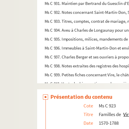
Ms C 931. Maintien par Bertrand du Guesclin d'Eti
Ms C 932. Notes concernant Saint-Martin-Don,
Ms C 933. Titres, comptes, contrat de mariage, 
Ms C 934. Aveu à Charles de Longaunay pour u
Ms C 935. Impositions, milices, mandements de 
Ms C 936. Immeubles à Saint-Martin-Don et envir
Ms C 937. Charles Berger et ses ouvriers à propos
Ms C 938. Notes extraites des registres des hospice
Ms C 939. Petites fiches concernant Vire, le chât
Ms C 941. Vente des biens nationaux de première 
Ms C 942. Note sur la pierre Saint-Amand, à Mais
Présentation du contenu
Ms C 943. Chanson de la Réssurection, chant de
Cote
Ms C 923
Ms C 944. Lettre de A. Pl. Jörimann, pasteur de 
Titre
Familles de
Vi
Ms C 945. Musée de Vire : listes de tableaux, objet
Date
1570-1788
Ms C 946. Notes sur les sociétés de secours mutu