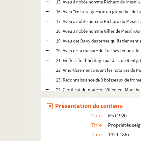
15. Aveu à noble homme Richard du Mesnil-A
16. Aveu "en la seigneurie du grand fief de 
17. Aveu à noble homme Richard du Mesnil-A
18. Aveu à noble homme Gilles de Mesnil-Ade
19. Aveu des Davy des terres qu'ils tiennent 
20. Aveu de la masure du Fresney tenue à fo
21. Fieffe à fin d'héritage par J. J. de Renty,
22. Amortissement devant les notaires de Pa
23. Reconnaissance de 3 boisseaux de froment
24. Certificat du maire de Villedieu (Manche
Ms C 921. Propriétés à Vire
Présentation du contenu
Ms C 922. Eglises, clergé, communautés et con
Cote
Ms C 920
Ms C 923. Familles de Vire et de la région
Titre
Propriétés seig
Ms C 924. Propriétés et rentes. Election de Vir
Date
1429-1867
Ms C 925. Réception par la Cour de Parlement de