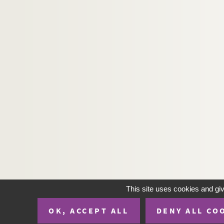
Ms C 1010 (3). Documents sur l'histoire locale, P
Ms C 1011. Révolution française : cartes d'entr
Ms C 1012. Cartes imprimées : carte pour la fête d
Ms C 1013. Papier-monnaie
Ms C 1014. La Bataille d'Estry (août 1944), par 
Ms C 1015. Notes d'histoire du canton d'Aunay-
Ms C 1016. Généalogies, notes d'histoire sur 20 
Ms C 1017. Notes d'histoire du canton de Saint-
Ms C 1018. Notes d'histoire du canton de Vire, 
Ms C 1019. Notes d'histoire du Bocage virois, p
Ms C 1020. Notes d'histoire des cantons de Vas
Ms C 1021. Pièce manuscrite concernant la vico
This site uses cookies and gi
Ms C 1022 (1 à 4). Documents sur l'histoire local
Ms C 1023 (1 à 3). Documents sur l'histoire de V
OK, ACCEPT ALL
DENY ALL CO
Ms C 1024. Dossier de brouillons des dossiers Ms