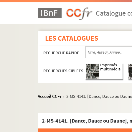
Catalogue co
LES CATALOGUES
RECHERCHE RAPIDE
Imprimés
multimédia
RECHERCHES CIBLÉES
Section A : séries 42 à 45, Monuments publics
Section B : série 46, Hôtels, maisons et édifices 
Accueil CCFr
2-MS-4141. [Dance, Dauce ou Daune],
>
Albe - Dragon
Albe, hôtel, d'. Ensemble de documents
8-MS-4719. Alençon, quai d' (actuel quai 