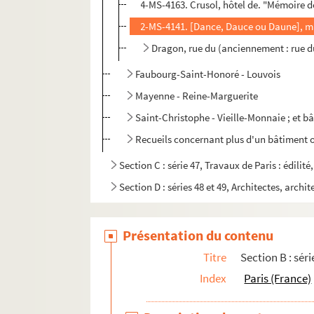
4-MS-4163. Crusol, hôtel de. "Mémoire de
2-MS-4141. [Dance, Dauce ou Daune], mai
Dragon, rue du (anciennement : rue d
Faubourg-Saint-Honoré - Louvois
Mayenne - Reine-Marguerite
Saint-Christophe - Vieille-Monnaie ; et b
Recueils concernant plus d'un bâtiment o
Section C : série 47, Travaux de Paris : édilit
Section D : séries 48 et 49, Architectes, archit
Présentation du contenu
Titre
Section B : séri
Index
Paris (France)