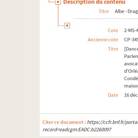
Description du contenu
Titre
Albe - Dra
Cote
2-MS-
Ancienne cote
CP-34
Titre
[Dance
Parle
avoca
d'Orlé
Condé,
maison
Date
16 dé
Citer ce document :
https://ccfr.bnf.fr/por
record=eadcgm:EADC:b2260097