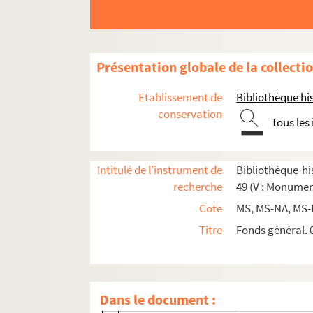
4-MS-4167. Anjou, rue d'. Acte de vente 
4-MS-3454. Aumont, hôtel d'. Documents d
2-MS-4129. Bac, rue du. Accord passé entr
Présentation globale de la collecti
4-MS-FG-00370. Basse-Villeneuve, rue. D
4-MS-5512. Battoir, rue du [actuelle ru
Etablissement de
Bibliothèque his
8-MS-4184. Beauharnais, hôtel. Gabriel T
conservation
Tous les
8-MS-4186. Beauvais, hôtel de. Notes de J
Beauvais, rue de
Intitulé de l'instrument de
Bibliothèque his
Beaux-Arts, passage des. Documents re
recherche
49 (V : Monumen
2-MS-4139. Bellegarde, hôtel de. Jean A
Cote
MS, MS-NA, MS-
4-MS-4170. Bénard et héritiers. Mémoire
Titre
Fonds général. 0
8-MS-6036. Bergère, rue. Affichette anno
2-MS-4138. Béthizy, rue. Devis pour des
2-MS-3353. Birague, rue. Ensemble de do
Dans le document :
2-MS-4479. Boucherat, hôtel. Ensemble d