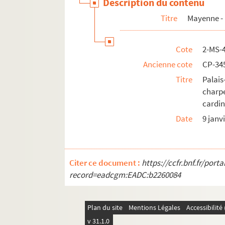
Description du contenu
Titre
Mayenne -
Cote
2-MS-
Ancienne cote
CP-34
Titre
Pala
charpe
cardin
Date
9 janv
Citer ce document :
https://ccfr.bnf.fr/por
record=eadcgm:EADC:b2260084
Plan du site
Mentions Légales
Accessibilit
v 31.1.0