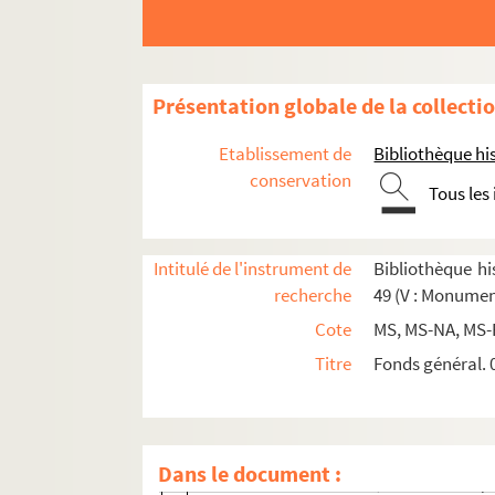
Présentation globale de la collecti
Etablissement de
Bibliothèque his
Section A : séries 42 à 45, Monuments publics
conservation
Tous les
Section B : série 46, Hôtels, maisons et édifices 
Albe - Dragon
Intitulé de l'instrument de
Bibliothèque his
Faubourg-Saint-Honoré - Louvois
recherche
49 (V : Monumen
Mayenne - Reine-Marguerite
Cote
MS, MS-NA, MS-
4-MS-4173. Mayenne, hôtel de. Pièces rela
Titre
Fonds général. 0
Mazarine, rue. Dossier relatif aux n
Ménars, hôtel
2-MS-4130. Merluzier, hôtel de. Cession f
Dans le document :
2-MS-4147. Montbazon, hôtel de. Acte pa