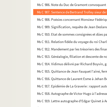
Ms C 906. Note du Duc de Gramont convoquant l
Ms C 907. Sentence de Bertrand Trolley sieur de P
Ms C 908. Poésies concernant Monsieur Fédérique
Ms C 909. Signification, requête de Jean Desland
Ms C 910. Etat de sommes consignées et dûes par 
Ms C 911. Relation fidèle du voyage du roi Char
Ms C 912. Mandement par les trésoriers des finan
Ms C 913. Généalogie, filiation et descente de n
Ms C 914. Vidimus délivré par Richard Boyvin, ga
Ms C 915. Quittance de Jean Fauquet l'aîné, ferm
Ms C 916. Quittance de Laurent Esme à Jehan Bo
Ms C 917. Epidémie de La Graverie : rapport aut
Ms C 918. Autographe de Victor Hugo à l'adress
Ms C 919. Lettre autographe d'Edgar Quinet à An