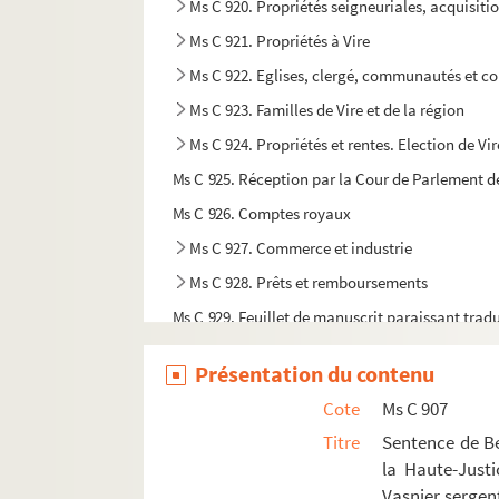
Ms C 920. Propriétés seigneuriales, acquisiti
Ms C 921. Propriétés à Vire
Ms C 922. Eglises, clergé, communautés et con
Ms C 923. Familles de Vire et de la région
Ms C 924. Propriétés et rentes. Election de Vir
Ms C 925. Réception par la Cour de Parlement de
Ms C 926. Comptes royaux
Ms C 927. Commerce et industrie
Ms C 928. Prêts et remboursements
Ms C 929. Feuillet de manuscrit paraissant tradu
Ms C 930. Autorisation par Louis de Vassy [de Ca
Présentation du contenu
Ms C 931. Maintien par Bertrand du Guesclin d'Eti
Cote
Ms C 907
Ms C 932. Notes concernant Saint-Martin-Don,
Titre
Sentence de Ber
Ms C 933. Titres, comptes, contrat de mariage, 
la Haute-Just
Ms C 934. Aveu à Charles de Longaunay pour u
Vasnier sergent