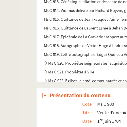
Ms C 913. Généalogie, filiation et descente de n
Ms C 914. Vidimus délivré par Richard Boyvin, ga
Ms C 915. Quittance de Jean Fauquet l'aîné, ferm
Ms C 916. Quittance de Laurent Esme à Jehan Bo
Ms C 917. Epidémie de La Graverie : rapport aut
Ms C 918. Autographe de Victor Hugo à l'adress
Ms C 919. Lettre autographe d'Edgar Quinet à An
Ms C 920. Propriétés seigneuriales, acquisiti
Ms C 921. Propriétés à Vire
Ms C 922. Eglises, clergé, communautés et con
Ms C 923. Familles de Vire et de la région
Présentation du contenu
Ms C 924. Propriétés et rentes. Election de Vir
Cote
Ms C 900
Ms C 925. Réception par la Cour de Parlement de
Titre
Vente d'une piè
Ms C 926. Comptes royaux
er
Date
1
juin 1704
Ms C 927. Commerce et industrie