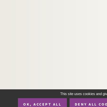
Ms C 1000 (1 à 3). Oeuvres de Charles Tirard. Le 
Ms C 1001. Registre et papiers provenant de De
Ms C 1002. L'Andouille de Vire et autres poèmes
Ms C 1003. Nuit dans une grange, poème par M
Ms C 1004. Les Bocagères : Dans les ruines et Im
Ms C 1005. Poésies sur Madame le Bastard (Octa
Ms C 1006. 20 contes joyeux, par Henri Ermice
Ms C 1007. Documents sur l'histoire de Vire au X
Ms C 1008. Documents sur le commerce et l'indus
Ms C 1009. Travaux d'art des Vimont (Second Empi
Ms C 1010 (1). Documents sur l'histoire locale, A
Ms C 1010 (2). Documents sur l'histoire locale, F
Ms C 1010 (3). Documents sur l'histoire locale, P
This site uses cookies and gi
Ms C 1011. Révolution française : cartes d'entr
OK, ACCEPT ALL
DENY ALL CO