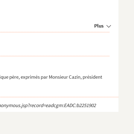
Plus
ique père, exprimés par Monsieur Cazin, président
ct_anonymous.jsp?record=eadcgm:EADC:b2251902