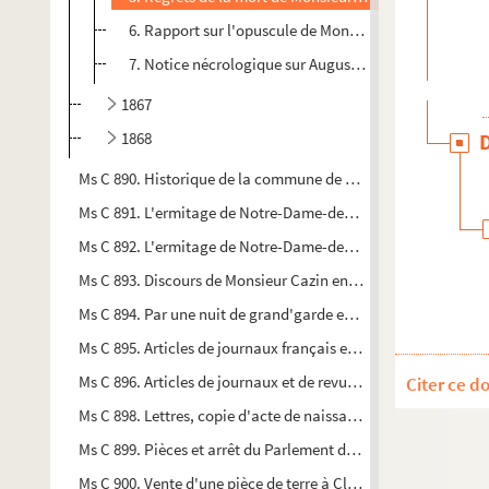
6. Rapport sur l'opuscule de Monsieur Charma "Une nou
7. Notice nécrologique sur Auguste-Joseph Fédérique,
1867
1868
Ms C 890. Historique de la commune de Cerisy-Belle-Etoile e
Ms C 891. L'ermitage de Notre-Dame-des-Anges, situé dans la f
Ms C 892. L'ermitage de Notre-Dame-des-Anges, situé dans la 
Ms C 893. Discours de Monsieur Cazin en prenant le fauteuil d
Ms C 894. Par une nuit de grand'garde et Gilbert à son lit de
Ms C 895. Articles de journaux français et anglais sur la tradu
Ms C 896. Articles de journaux et de revues sur ma thèse pour l
Citer ce d
Ms C 898. Lettres, copie d'acte de naissance concernant les fa
Ms C 899. Pièces et arrêt du Parlement de Rouen relatifs à une
Ms C 900. Vente d'une pièce de terre à Clinchamps moyennant