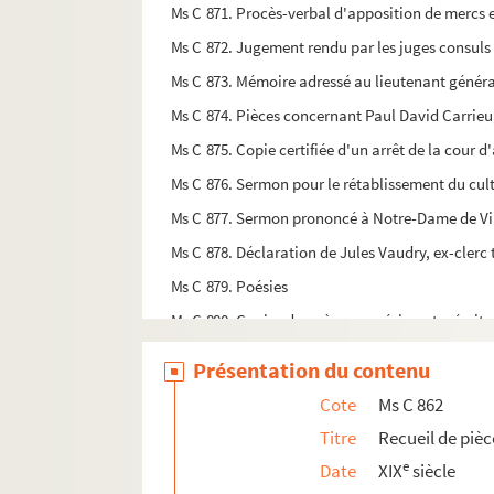
Ms C 871. Procès-verbal d'apposition de mercs 
Ms C 872. Jugement rendu par les juges consuls 
Ms C 873. Mémoire adressé au lieutenant généra
Ms C 874. Pièces concernant Paul David Carrieu
Ms C 875. Copie certifiée d'un arrêt de la cour
Ms C 876. Sermon pour le rétablissement du cul
Ms C 877. Sermon prononcé à Notre-Dame de Vi
Ms C 878. Déclaration de Jules Vaudry, ex-clerc 
Ms C 879. Poésies
Ms C 880. Copies de poèmes, poésies, etc. écrite
Ms C 881. Note de diverses oeuvres d'Edmond Leg
Présentation du contenu
Ms C 882. Consutation sur la quadrature définie 
Cote
Ms C 862
Ms C 883. Lettre de Monsieur Brault demandant 
Titre
Recueil de piè
Ms C 884. Lettres autographes de René Lenormand
e
Date
XIX
siècle
Ms C 885. Lettre de la concierge de la mairie de 