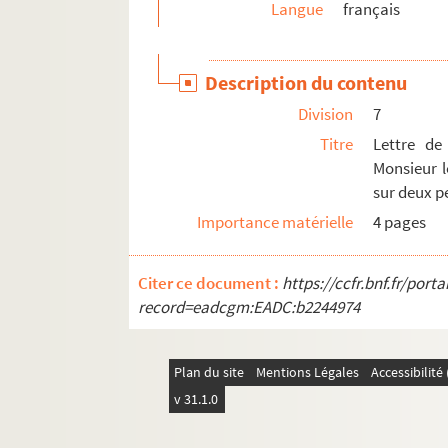
Langue
français
Ms C 886. Lettres autographes relatives aux élec
Ms C 887. Lettre du conseil municipal de Vire à 
Description du contenu
Ms C 888. Tableau des élections de 1877 et 1881
Division
7
Ms C 889. Société viroise d'émulation : recue
Titre
Lettre de
Ms C 890. Historique de la commune de Cerisy-B
Monsieur l
Ms C 891. L'ermitage de Notre-Dame-des-Anges, s
sur deux pe
Ms C 892. L'ermitage de Notre-Dame-des-Anges, 
Importance matérielle
4 pages
Ms C 893. Discours de Monsieur Cazin en prenant 
Ms C 894. Par une nuit de grand'garde et Gilbert
Citer ce document :
https://ccfr.bnf.fr/por
record=eadcgm:EADC:b2244974
Ms C 895. Articles de journaux français et anglai
Ms C 896. Articles de journaux et de revues sur m
Ms C 898. Lettres, copie d'acte de naissance con
Plan du site
Mentions Légales
Accessibilit
v 31.1.0
Ms C 899. Pièces et arrêt du Parlement de Rouen r
Ms C 900. Vente d'une pièce de terre à Clincha