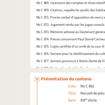
Ms C 869. Inventaire des comptes et titres relatif
Ms C 870. Citation, requête du syndic des habit
Ms C 871. Procès-verbal d'apposition de mercs 
Ms C 872. Jugement rendu par les juges consuls 
Ms C 873. Mémoire adressé au lieutenant généra
Ms C 874. Pièces concernant Paul David Carrieu
Ms C 875. Copie certifiée d'un arrêt de la cour
Ms C 876. Sermon pour le rétablissement du cul
Ms C 877. Sermon prononcé à Notre-Dame de Vi
Ms C 878. Déclaration de Jules Vaudry, ex-clerc 
Ms C 879. Poésies
Présentation du contenu
Ms C 880. Copies de poèmes, poésies, etc. écrite
Cote
Ms C 862
Ms C 881. Note de diverses oeuvres d'Edmond Leg
Titre
Recueil de piè
Ms C 882. Consutation sur la quadrature définie 
e
Date
XIX
siècle
Ms C 883. Lettre de Monsieur Brault demandant 