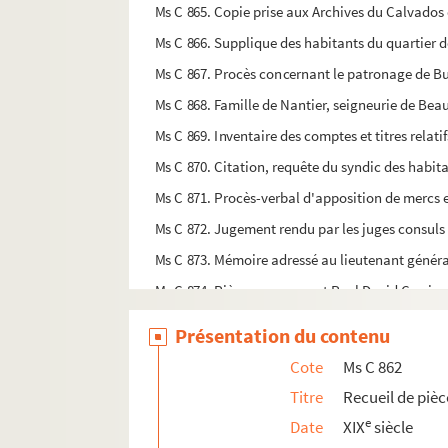
Ms C 865. Copie prise aux Archives du Calvados de
Ms C 866. Supplique des habitants du quartier d
Ms C 867. Procès concernant le patronage de Bur
Ms C 868. Famille de Nantier, seigneurie de Beau
Ms C 869. Inventaire des comptes et titres relatif
Ms C 870. Citation, requête du syndic des habit
Ms C 871. Procès-verbal d'apposition de mercs 
Ms C 872. Jugement rendu par les juges consuls 
Ms C 873. Mémoire adressé au lieutenant généra
Ms C 874. Pièces concernant Paul David Carrieu
Ms C 875. Copie certifiée d'un arrêt de la cour
Présentation du contenu
Ms C 876. Sermon pour le rétablissement du cul
Cote
Ms C 862
Ms C 877. Sermon prononcé à Notre-Dame de Vi
Titre
Recueil de piè
Ms C 878. Déclaration de Jules Vaudry, ex-clerc 
e
Date
XIX
siècle
Ms C 879. Poésies