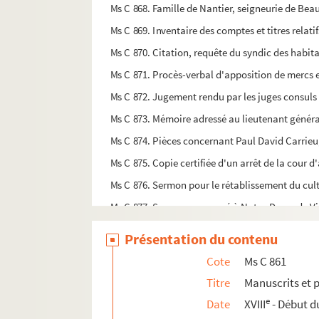
Ms C 868. Famille de Nantier, seigneurie de Beau
Ms C 869. Inventaire des comptes et titres relatif
Ms C 870. Citation, requête du syndic des habit
Ms C 871. Procès-verbal d'apposition de mercs 
Ms C 872. Jugement rendu par les juges consuls 
Ms C 873. Mémoire adressé au lieutenant généra
Ms C 874. Pièces concernant Paul David Carrieu
Ms C 875. Copie certifiée d'un arrêt de la cour
Ms C 876. Sermon pour le rétablissement du cul
Ms C 877. Sermon prononcé à Notre-Dame de Vi
Ms C 878. Déclaration de Jules Vaudry, ex-clerc 
Présentation du contenu
Ms C 879. Poésies
Cote
Ms C 861
Ms C 880. Copies de poèmes, poésies, etc. écrite
Titre
Manuscrits et p
Ms C 881. Note de diverses oeuvres d'Edmond Leg
e
Date
XVIII
- Début d
Ms C 882. Consutation sur la quadrature définie 