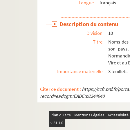
Langue
français
Ms C 883. Lettre de Monsieur Brault demandant 
Ms C 884. Lettres autographes de René Lenormand
Description du contenu
Ms C 885. Lettre de la concierge de la mairie de 
Division
10
Ms C 886. Lettres autographes relatives aux élec
Titre
Noms des a
Ms C 887. Lettre du conseil municipal de Vire à 
son pays,
Ms C 888. Tableau des élections de 1877 et 1881
Normandie 
Ms C 889. Société viroise d'émulation : recue
Vire et au
Importance matérielle
3 feuillets
Ms C 890. Historique de la commune de Cerisy-B
Ms C 891. L'ermitage de Notre-Dame-des-Anges, s
Citer ce document :
https://ccfr.bnf.fr/por
Ms C 892. L'ermitage de Notre-Dame-des-Anges, 
record=eadcgm:EADC:b2244940
Ms C 893. Discours de Monsieur Cazin en prenant 
Ms C 894. Par une nuit de grand'garde et Gilbert
Plan du site
Mentions Légales
Accessibilit
Ms C 895. Articles de journaux français et anglai
v 31.1.0
Ms C 896. Articles de journaux et de revues sur m