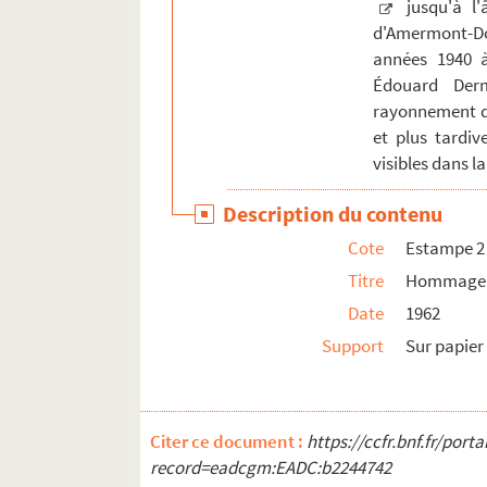
jusqu'à l'
d'Amermont-Do
années 1940 à
Édouard Der
rayonnement de 
et plus tardiv
visibles dans l
Description du contenu
Cote
Estampe 2
Titre
Hommage à
Date
1962
Support
Sur papier 
Citer ce document :
https://ccfr.bnf.fr/por
record=eadcgm:EADC:b2244742