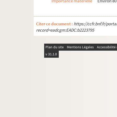
Importance matérielle
Environ 80 
Citer ce document :
https://ccfr.bnf.fr/por
record=eadcgm:EADC:b2223795
Plan du site
Mentions Légales
Accessibilit
v 31.1.0