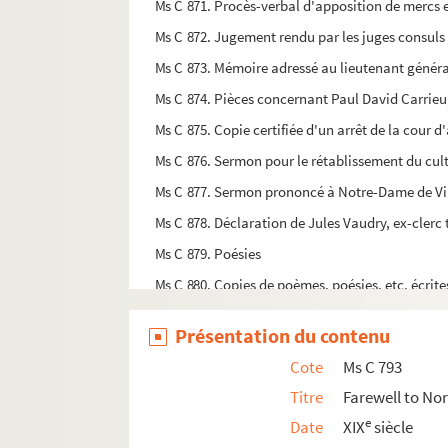
Ms C 871. Procès-verbal d'apposition de mercs 
Ms C 872. Jugement rendu par les juges consuls 
Ms C 873. Mémoire adressé au lieutenant généra
Ms C 874. Pièces concernant Paul David Carrieu
Ms C 875. Copie certifiée d'un arrêt de la cour
Ms C 876. Sermon pour le rétablissement du cul
Ms C 877. Sermon prononcé à Notre-Dame de Vi
Ms C 878. Déclaration de Jules Vaudry, ex-clerc 
Ms C 879. Poésies
Ms C 880. Copies de poèmes, poésies, etc. écrite
Ms C 881. Note de diverses oeuvres d'Edmond Leg
Présentation du contenu
Ms C 882. Consutation sur la quadrature définie 
Cote
Ms C 793
Ms C 883. Lettre de Monsieur Brault demandant 
Titre
Farewell to N
Ms C 884. Lettres autographes de René Lenormand
e
Date
XIX
siècle
Ms C 885. Lettre de la concierge de la mairie de 