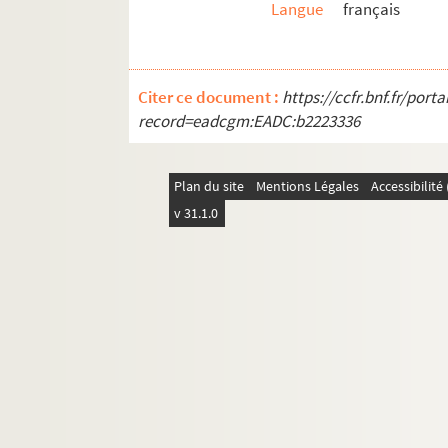
Langue
français
Ms C 886. Lettres autographes relatives aux élec
Ms C 887. Lettre du conseil municipal de Vire à 
Ms C 888. Tableau des élections de 1877 et 1881
Citer ce document :
https://ccfr.bnf.fr/por
Ms C 889. Société viroise d'émulation : recue
record=eadcgm:EADC:b2223336
Ms C 890. Historique de la commune de Cerisy-B
Ms C 891. L'ermitage de Notre-Dame-des-Anges, s
Plan du site
Mentions Légales
Accessibilit
Ms C 892. L'ermitage de Notre-Dame-des-Anges, 
v 31.1.0
Ms C 893. Discours de Monsieur Cazin en prenant 
Ms C 894. Par une nuit de grand'garde et Gilbert
Ms C 895. Articles de journaux français et anglai
Ms C 896. Articles de journaux et de revues sur m
Ms C 898. Lettres, copie d'acte de naissance con
Ms C 899. Pièces et arrêt du Parlement de Rouen r
Ms C 900. Vente d'une pièce de terre à Clincha