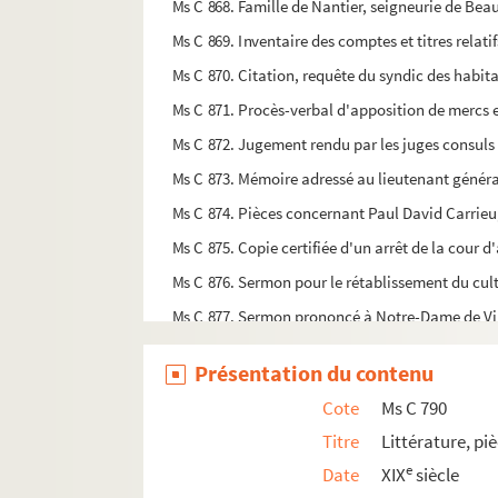
Ms C 868. Famille de Nantier, seigneurie de Beau
Ms C 869. Inventaire des comptes et titres relatif
Ms C 870. Citation, requête du syndic des habit
Ms C 871. Procès-verbal d'apposition de mercs 
Ms C 872. Jugement rendu par les juges consuls 
Ms C 873. Mémoire adressé au lieutenant généra
Ms C 874. Pièces concernant Paul David Carrieu
Ms C 875. Copie certifiée d'un arrêt de la cour
Ms C 876. Sermon pour le rétablissement du cul
Ms C 877. Sermon prononcé à Notre-Dame de Vi
Ms C 878. Déclaration de Jules Vaudry, ex-clerc 
Présentation du contenu
Ms C 879. Poésies
Cote
Ms C 790
Ms C 880. Copies de poèmes, poésies, etc. écrite
Titre
Littérature, p
Ms C 881. Note de diverses oeuvres d'Edmond Leg
e
Date
XIX
siècle
Ms C 882. Consutation sur la quadrature définie 