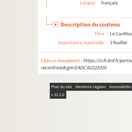
Langue
français
Ms C 878. Déclaration de Jules Vaudry, ex-clerc 
Ms C 879. Poésies
Description du contenu
Ms C 880. Copies de poèmes, poésies, etc. écrite
Titre
Le Confite
Ms C 881. Note de diverses oeuvres d'Edmond Leg
Importance matérielle
1 feuillet
Ms C 882. Consutation sur la quadrature définie 
Ms C 883. Lettre de Monsieur Brault demandant 
Citer ce document :
https://ccfr.bnf.fr/por
Ms C 884. Lettres autographes de René Lenormand
record=eadcgm:EADC:b2223316
Ms C 885. Lettre de la concierge de la mairie de 
Ms C 886. Lettres autographes relatives aux élec
Plan du site
Mentions Légales
Accessibilit
Ms C 887. Lettre du conseil municipal de Vire à 
v 31.1.0
Ms C 888. Tableau des élections de 1877 et 1881
Ms C 889. Société viroise d'émulation : recue
Ms C 890. Historique de la commune de Cerisy-B
Ms C 891. L'ermitage de Notre-Dame-des-Anges, s