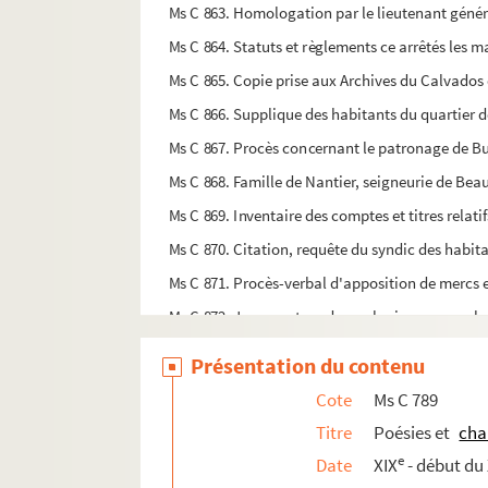
Ms C 863. Homologation par le lieutenant général 
Ms C 864. Statuts et règlements ce arrêtés les mai
Ms C 865. Copie prise aux Archives du Calvados de
Ms C 866. Supplique des habitants du quartier d
Ms C 867. Procès concernant le patronage de Bur
Ms C 868. Famille de Nantier, seigneurie de Beau
Ms C 869. Inventaire des comptes et titres relatif
Ms C 870. Citation, requête du syndic des habit
Ms C 871. Procès-verbal d'apposition de mercs 
Ms C 872. Jugement rendu par les juges consuls 
Ms C 873. Mémoire adressé au lieutenant généra
Présentation du contenu
Ms C 874. Pièces concernant Paul David Carrieu
Cote
Ms C 789
Ms C 875. Copie certifiée d'un arrêt de la cour
Titre
Poésies et
cha
Ms C 876. Sermon pour le rétablissement du cul
e
Date
XIX
- début du
Ms C 877. Sermon prononcé à Notre-Dame de Vi