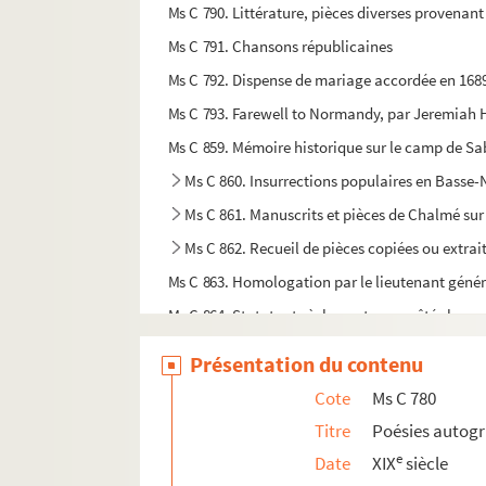
Ms C 790. Littérature, pièces diverses provenan
Ms C 791. Chansons républicaines
Ms C 792. Dispense de mariage accordée en 1689
Ms C 793. Farewell to Normandy, par Jeremiah 
Ms C 859. Mémoire historique sur le camp de Sabi
Ms C 860. Insurrections populaires en Basse
Ms C 861. Manuscrits et pièces de Chalmé sur 
Ms C 862. Recueil de pièces copiées ou extra
Ms C 863. Homologation par le lieutenant général 
Ms C 864. Statuts et règlements ce arrêtés les mai
Ms C 865. Copie prise aux Archives du Calvados de
Présentation du contenu
Ms C 866. Supplique des habitants du quartier d
Cote
Ms C 780
Ms C 867. Procès concernant le patronage de Bur
Titre
Poésies autog
Ms C 868. Famille de Nantier, seigneurie de Beau
e
Date
XIX
siècle
Ms C 869. Inventaire des comptes et titres relatif