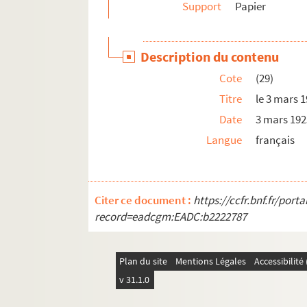
Support
Papier
Description du contenu
Cote
(29)
Titre
le 3 mars 
Date
3 mars 19
Langue
français
Citer ce document :
https://ccfr.bnf.fr/por
record=eadcgm:EADC:b2222787
Plan du site
Mentions Légales
Accessibilit
v 31.1.0