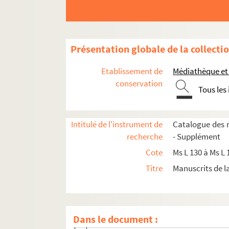
Ms Fr 56. La société à Evreux à la fin de l'A
Ms Fr 57. Les pauvres à Evreux à la fin du XVI
Ms Fr 58. Les papiers secrets de Salvandy [N
Présentation globale de la collecti
Ms Fr 59. La facture française du piano de 18
Etablissement de
Médiathèque et 
Ms Fr 60. Croissance et mobilité dans les vil
conservation
Tous les
Ms Fr 61. Papiers - Correspondance Le Méta
Ms Fr 62. La châsse de Saint-Taurin d'Evreux
Intitulé de l'instrument de
Catalogue des 
Ms Fr 63. Journal de la bibliothèque munici
recherche
- Supplément
Ms Fr 63 bis. Bibliothèque municipale d'Evreu
Cote
Ms L 130 à Ms L 1
Ms Fr 64. Bibliothèque municipale d'Evreux :
Titre
Manuscrits de 
Ms Fr 65. Dossier Géricault
Ms Fr 66. Les évêques d'Evreux : de saint T
Liasse 1. Catalogue des evesques devre
Dans le document :
Liasse 2. Etat des obsèques des funérail