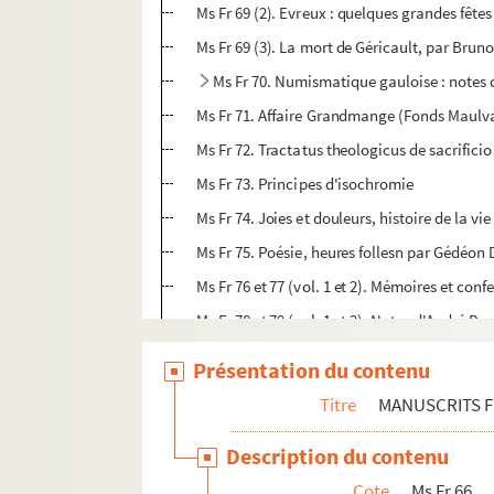
Ms Fr 69 (2). Evreux : quelques grandes fêt
Ms Fr 69 (3). La mort de Géricault, par Bru
Ms Fr 70. Numismatique gauloise : notes 
Ms Fr 71. Affaire Grandmange (Fonds Maulvau
Ms Fr 72. Tractatus theologicus de sacrificio [
Ms Fr 73. Principes d'isochromie
Ms Fr 74. Joies et douleurs, histoire de la vi
Ms Fr 75. Poésie, heures follesn par Gédéon 
Ms Fr 76 et 77 (vol. 1 et 2). Mémoires et con
Ms Fr 78 et 79 (vol. 1 et 2). Notes d'André 
Ms Fr 80. Lettres autographes signées de Fran
Présentation du contenu
Ms Fr 81. Livre de raison, comptes ruraux e
Titre
MANUSCRITS 
Ms Fr 82. Livre de raison, comptes domestiqu
Description du contenu
Ms Fr 83. Réplique pour le clergé de France
Cote
Ms Fr 66
Ms Fr 84. Les portaits-médaillons de Buzot