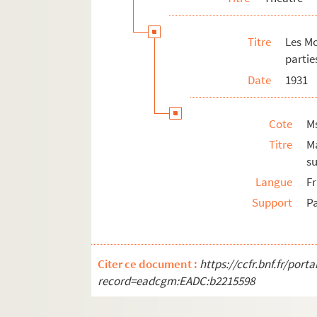
Titre
Les Mo
partie
Date
1931
Cote
M
Titre
M
su
Langue
F
Support
P
Citer ce document :
https://ccfr.bnf.fr/por
record=eadcgm:EADC:b2215598