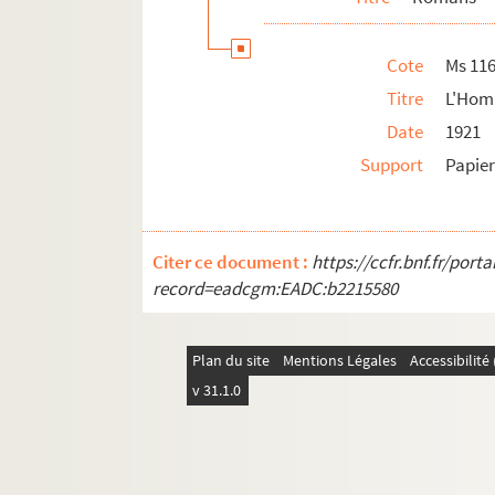
Cote
Ms 11
Titre
L'Homm
Date
1921
Support
Papie
Citer ce document :
https://ccfr.bnf.fr/por
record=eadcgm:EADC:b2215580
Plan du site
Mentions Légales
Accessibilit
v 31.1.0