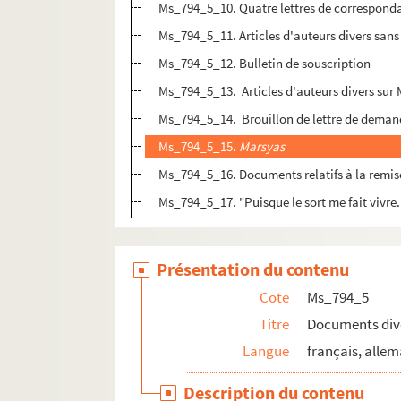
Ms_794_5_10. Quatre lettres de correspondan
Ms_794_5_11. Articles d'auteurs divers sans
Ms_794_5_12. Bulletin de souscription
Ms_794_5_13. Articles d'auteurs divers sur
Ms_794_5_14. Brouillon de lettre de demand
Ms_794_5_15.
Marsyas
Ms_794_5_16. Documents relatifs à la remi
Ms_794_5_17. "Puisque le sort me fait vivre.
Présentation du contenu
Cote
Ms_794_5
Titre
Documents dive
Langue
français, allem
Description du contenu