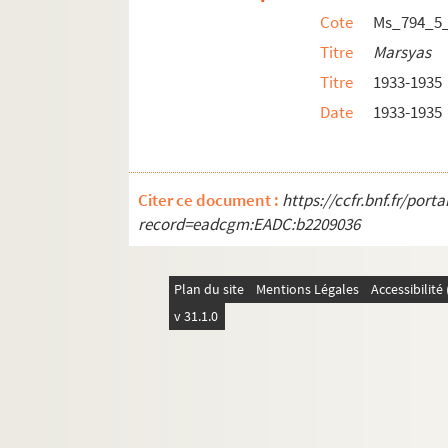
Cote
Ms_794_5
Titre
Marsyas
Titre
1933-1935
Date
1933-1935
Citer ce document :
https://ccfr.bnf.fr/por
record=eadcgm:EADC:b2209036
Plan du site
Mentions Légales
Accessibilit
v 31.1.0