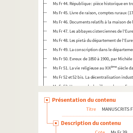
Ms Fr 44. République : pièce historique en t
Ms Fr 45. Livre de raison, comptes ruraux (1
Ms Fr 46. Documents relatifs à la maison de 
Ms Fr 47. Les abbayes cisterciennes de l'Eure
Ms Fr 48. Les pietà du département de l'Eure
Ms Fr 49. La conscription dans le départemen
Ms Fr 50. Evreux de 1850 à 1900, par Michèle
ème
Ms Fr 51. La vie religieuse au XIX
siècle da
Ms Fr 52 et 52 bis. La décentralisation indust
Ms Fr 53. Un exemple de ville moderne : Evr
Ms Fr 54. Résumé des enseignements de la Pa
Présentation du contenu
Ms Fr 55. Les vacances de 1908 : La Passagèr
Titre
MANUSCRITS 
Ms Fr 56. La société à Evreux à la fin de l'A
Description du contenu
Ms Fr 57. Les pauvres à Evreux à la fin du XVI
Cote
Ms Fr 39
Ms Fr 58. Les papiers secrets de Salvandy [N