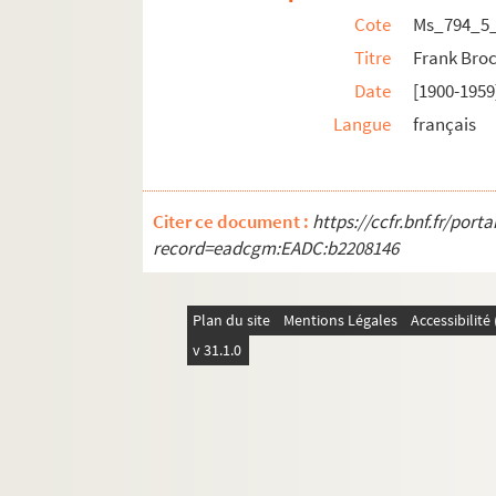
Cote
Ms_794_5
Titre
Frank Bro
Date
[1900-1959
Langue
français
Citer ce document :
https://ccfr.bnf.fr/por
record=eadcgm:EADC:b2208146
Plan du site
Mentions Légales
Accessibilit
v 31.1.0