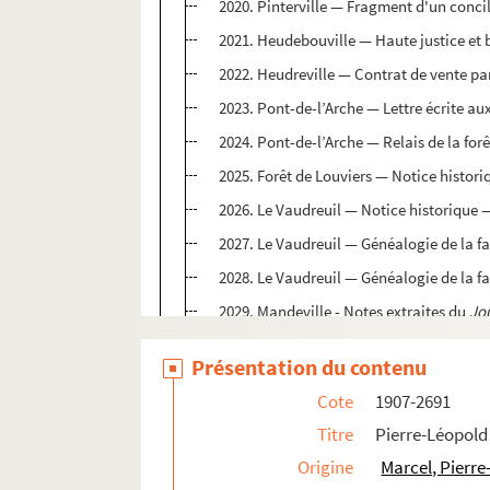
2020. Pinterville — Fragment d'un concil
2021. Heudebouville — Haute justice et 
2022. Heudreville — Contrat de vente par
2023. Pont-de-l’Arche — Lettre écrite aux
2024. Pont-de-l’Arche — Relais de la for
2025. Forêt de Louviers — Notice histori
2026. Le Vaudreuil — Notice historique —
2027. Le Vaudreuil — Généalogie de la fa
2028. Le Vaudreuil — Généalogie de la fa
2029. Mandeville - Notes extraites du
Jo
2030. Notes sur les principaux fiefs du co
Présentation du contenu
2031. La maison de M. Dibon est construit
Cote
1907-2691
2032. Fief de la Salle du Bois sis paroi
Titre
Pierre-Léopold
2033. Fief de Berceloup, aveu de Jacqu
Origine
Marcel, Pierre
2034. Extrait de l’annonce des biens des