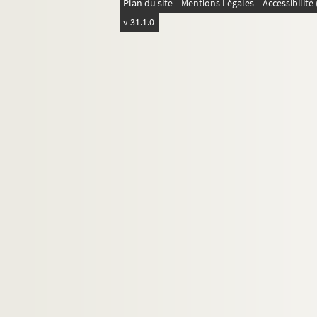
Plan du site
Mentions Légales
Accessibilit
2049. Déclaration que donne à Messire J
v 31.1.0
2050. Parchemin
2051. Bail à La Haye-le-Comte
2052. Consultation sur un point de litige
2053. Reçu de l'abbaye royale de Saint-
2054. Aveu rendu à la baronnie de Daub
2055. Aveu rendu à la baronnie de Daubeu
2056. Comptes de rentes dues à l'Eglise 
2057. Contrat de vente d'une maison sise
2e volume des documents de M. Lemaître
3e volume des documents de M. Lemaître
4eme volume des documents de M. Lemaî
Possession, sortilèges, magie
Gravures, Estampes, photographies