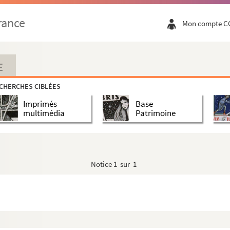
rance
Mon compte C
E
CHERCHES CIBLÉES
Imprimés
Base
multimédia
Patrimoine
Notice
1 sur 1