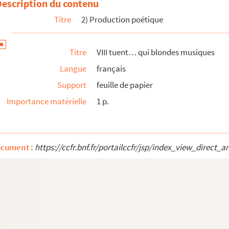
Description du contenu
ssines
Titre
2) Production poétique
Titre
VIII tuent… qui blondes musiques
Langue
français
Support
feuille de papier
ux
Importance matérielle
1 p.
lée
ocument :
https://ccfr.bnf.fr/portailccfr/jsp/index_view_dire
un cri