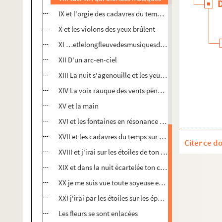
IX et l'orgie des cadavres du temps des musiques assa
X et les violons des yeux brûlent
XI …etlelongfleuvedesmusiquesdormeuses
XII D'un arc-en-ciel
XIII La nuit s'agenouille et les yeux de la terre brûlent
XIV La voix rauque des vents pénètre les têtes des die
XV et la main
XVI et les fontaines en résonance de caresses blondes
XVII et les cadavres du temps sur l'harmonique tremb
Citer ce d
XVIII et j'irai sur les étoiles de ton chant
XIX et dans la nuit écartelée ton corps flambe comme 
XX je me suis vue toute soyeuse et nue dans une fosse
XXI j'irai par les étoiles sur les épaules du temps
Les fleurs se sont enlacées