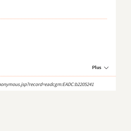
Plus
ct_anonymous.jsp?record=eadcgm:EADC:b2205241