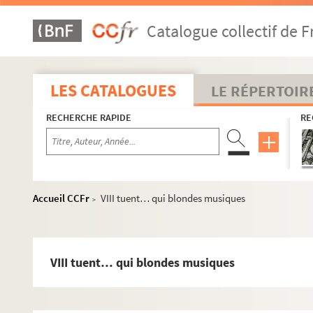
Catalogue collectif de F
LES CATALOGUES
LE RÉPERTOIR
RECHERCHE RAPIDE
RE
Accueil CCFr
VIII tuent… qui blondes musiques
>
I) Correspondance
II) Production musicale et textuelle de Claude Lefebvre
1) Partitions
VIII tuent… qui blondes musiques
2) Production poétique
Toutes les têtes voltigent dans la nuit