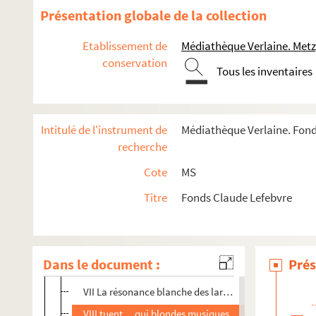
Le virage des virages
Présentation globale de la collection
VII Ce qui vient au monde
Etablissement de
Médiathèque Verlaine. Metz
Le long glissando des chairs à musiques
conservation
Tous les inventaires
Elle tourne tourne comme une folle
Les lèvres fines du silence
Les vins immémoriaux
Intitulé de l'instrument de
Médiathèque Verlaine. Fond
Vision
recherche
I Les torses… les chevaux de la mer
Cote
MS
II Je cueille le sourire du matin de l'arbre
Titre
Fonds Claude Lefebvre
III L'esprit s'envole sur les cascades du plaisir
IV Comme la peau du ciel
V Le soleil pénètre la source duveteuse qui frémit
Dans le document :
Prés
VI Le flot lent des images du sourire pervers de la nuit
VII La résonance blanche des larmes
VIII tuent… qui blondes musiques