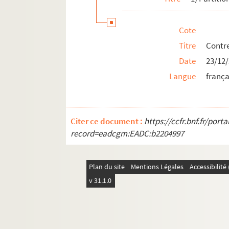
Cote
Titre
Contre
Date
23/12
Langue
frança
Citer ce document :
https://ccfr.bnf.fr/por
record=eadcgm:EADC:b2204997
Plan du site
Mentions Légales
Accessibilit
v 31.1.0