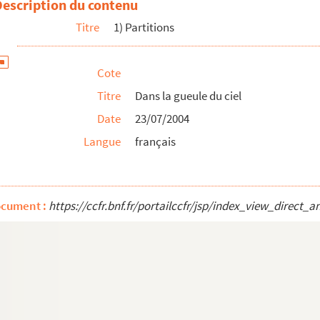
Description du contenu
Titre
1) Partitions
Cote
Titre
Dans la gueule du ciel
Date
23/07/2004
Langue
français
ocument :
https://ccfr.bnf.fr/portailccfr/jsp/index_view_dire