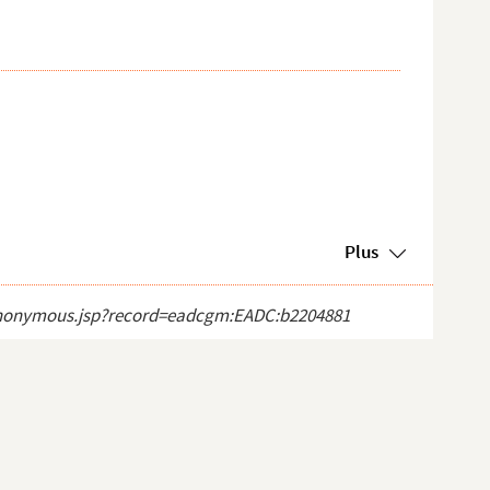
Plus
ct_anonymous.jsp?record=eadcgm:EADC:b2204881