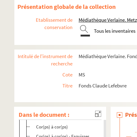
Coloriages
Présentation globale de la collection
Mort !
Etablissement de
Médiathèque Verlaine. Metz
Mort ! - Esquisses
conservation
Tous les inventaires
Et le monde se mit à rêver
L'Homme et la mer
L'Homme et la mer - Esquisses
Intitulé de l'instrument de
Médiathèque Verlaine. Fond
Mobile für Jürgen
recherche
Musique pour René Char
Cote
MS
Szathmary Z
Titre
Fonds Claude Lefebvre
Ma Bohème - Fantaisie
Toutes les têtes voltigent dans la nuit
Luzifer : in den hohen Trompeten der Bäume
Dans le document :
Prés
Luzifer : in den hohen Trompeten der Bäume - Esquiss
Cor(ps) à cor(ps)
Cor(ps) à cor(ps) - Esquisses