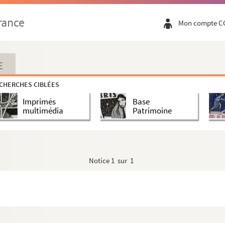
rance
Mon compte C
E
CHERCHES CIBLÉES
Imprimés
Base
multimédia
Patrimoine
Notice
1 sur 1