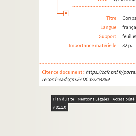
Titre
Cor(ps
Langue
frança
Support
feuill
Importance matérielle
32 p.
Citer ce document :
https://ccfr.bnf.fr/por
record=eadcgm:EADC:b2204869
Plan du site
Mentions Légales
Accessibilit
v 31.1.0