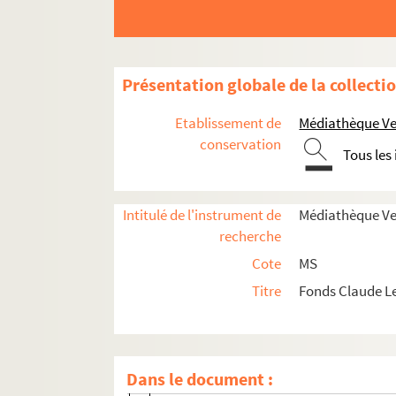
Musique pour Isabel
En rêvant sous le ciel - Esquisses
En rêvant sous la pluie
Présentation globale de la collecti
Savoure
Mosella
Etablissement de
Médiathèque Ver
Mosella - Esquisses
conservation
Tous les
Souvenirs
Souvenirs - Esquisses
Intitulé de l'instrument de
Médiathèque Ve
La Chute
recherche
La Chute - Esquisses
Cote
MS
Vallée
Titre
Fonds Claude L
Virage
Virage - Esquisses
Sur le lac, la main
Dans le document :
Sur le lac, la main - Esquisses