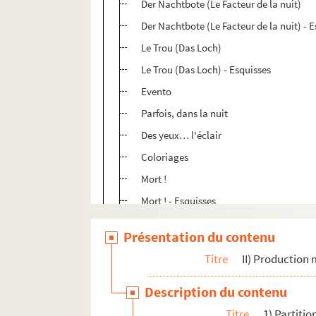
Der Nachtbote (Le Facteur de la nuit)
Der Nachtbote (Le Facteur de la nuit) - 
Le Trou (Das Loch)
Le Trou (Das Loch) - Esquisses
Evento
Parfois, dans la nuit
Des yeux… l'éclair
Coloriages
Mort !
Mort ! - Esquisses
Et le monde se mit à rêver
Présentation du contenu
L'Homme et la mer
Titre
II) Production 
L'Homme et la mer - Esquisses
Mobile für Jürgen
Description du contenu
Musique pour René Char
Titre
1) Partitio