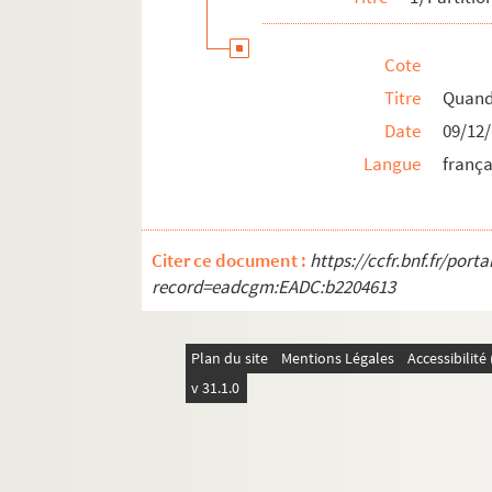
Szathmary Z
Ma Bohème - Fantaisie
Cote
Toutes les têtes voltigent dans la nuit
Titre
Quand 
Luzifer : in den hohen Trompeten der B
Date
09/12
Luzifer : in den hohen Trompeten der Bä
Langue
frança
Cor(ps) à cor(ps)
Cor(ps) à cor(ps) - Esquisses
Citer ce document :
https://ccfr.bnf.fr/por
Cinq poèmes pour chœur d'hommes
record=eadcgm:EADC:b2204613
Cinq poèmes pour chœur d'hommes - Es
Dans la gueule du ciel
Plan du site
Mentions Légales
Accessibilit
Liaisons Rilke-Rimbaud
v 31.1.0
D'une clarinette-fauve
D'une clarinette-fauve - Esquisses
Or, un arbre monta (Da stieg ein Baum)