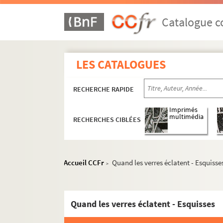
Ivresse - Absence
Catalogue co
Ivresse - Absence - Esquisses
Dérives nocturnes
Dérives nocturnes - Esquisses
LES CATALOGUES
Tourbillonnements
Tourbillonnements - Esquisses
RECHERCHE RAPIDE
Mémoires souterraines
Imprimés
Mémoires souterraines - Esquisses
multimédia
RECHERCHES CIBLÉES
Océan de Terre
Océan de Terre - Esquisses
Accueil CCFr
Quand les verres éclatent - Esquisse
Oregon
>
Oregon - Esquisses
Lorraine
Quand les verres éclatent - Esquisses
Lorraine - Esquisses