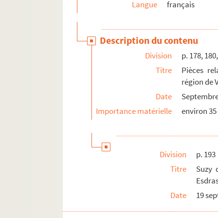
Langue
français
p. 239. Lettre du secrétaire de Pierre Seghers
p. 239. Lettre de F. Darchicourt, secrétaire 
Description du contenu
p. 239. Lettres de Pierre Courant, député-m
Division
p. 178, 180
p. 239. Lettre de J. Vanier, président de l'As
Titre
Pièces re
p. 240. Circulaire émise par l'Association 
région de 
p. 241. Les fleurs de l'anniversaire à Suzan
Date
Septembre
p. 245. Lettre de Georges Duhamel, de l'Aca
Importance matérielle
environ 35
p. 247. Billet d'André Siegfried
p. 252. Carte de visite de Jean Maton
p. 252-253. Dédicaces à Bernard Esdras-Gos
Division
p. 193
p. 255. Carte de Henry E. Burel
Titre
Suzy 
p. 255. Lettre de René Herval
Esdra
Date
19 se
p. 255. Page de titre dédicacée de
Ballades 
p. 255. Lettre d'Hélène Gallet