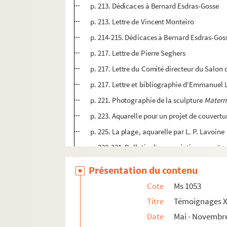
p. 213. Dédicaces à Bernard Esdras-Gosse
p. 213. Lettre de Vincent Monteiro
p. 214-215. Dédicaces à Bernard Esdras-Gos
p. 217. Lettre de Pierre Seghers
p. 217. Lettre du Comité directeur du Salon
p. 217. Lettre et bibliographie d'Emmanuel
p. 221. Photographie de la sculpture
Matern
p. 223. Aquarelle pour un projet de couvert
p. 225. La plage, aquarelle par L. P. Lavoine
p. 230-231. Bulletin de souscription pour
Le 
e
p. 232-233. Pièces relative au 21
Relais sacr
Présentation du contenu
p. 237. Photographie de Bernard Esdras-Goss
Cote
Ms 1053
p. 239. Lettre de Jehan Le Povremoyne
Titre
Témoignages X
p. 239. Lettre de Julien Guillemard
Date
Mai - Novembr
p. 239. "Un livre émouvant, Les Hommes Par