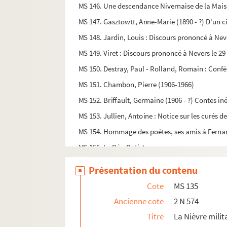
MS 146. Une descendance Nivernaise de la Maiso
MS 147. Gasztowtt, Anne-Marie (1890 - ?) D'un ci
MS 148. Jardin, Louis : Discours prononcé à Nev
MS 149. Viret : Discours prononcé à Nevers le 2
MS 150. Destray, Paul - Rolland, Romain : Conf
MS 151. Chambon, Pierre (1906-1966)
MS 152. Briffault, Germaine (1906 - ?) Contes in
MS 153. Jullien, Antoine : Notice sur les curés d
MS 154. Hommage des poètes, ses amis à Fern
MS 155. Le Pée-Batiste
MS 156. Thiennaut, Ph. : Mon village [Corvol d
Présentation du contenu
MS 157. Gautron du Coudray, Victor (1868-1957
Cote
MS 135
MS 158. Gaulier, Michel, docteur : Choses de Be
Ancienne cote
2 N 574
MS 159. Diplôme : De grand dignitaire de l’ordr
Titre
La Nièvre mili
MS 160. Contrat (Nevers) : Relatif aux Chevalie