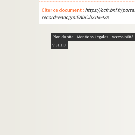
MS 186. [Anonyme] : Coutumes du pays et conte d
Citer ce document :
https://ccfr.bnf.fr/por
MS 187. Fonds d'André Thuillier (1891-1974) :
record=eadcgm:EADC:b2196428
MS 188. Sarriau (1860-1907) : Histoire du Niverna
MS 189. Locquin, Jean (1879-1949)
Plan du site
Mentions Légales
Accessibilit
MS 190. Massé, Alfred
v 31.1.0
MS 191. Louveau, conseiller municipal à Nevers
MS 192. Projet du Bulletin municipal, n° 5
MS 193. Labrosse J. (de), conseiller général : L
MS 194. Duan, Jean (Naud, Emile dit) (1893-1982)
MS 195. Duan, Jean (Naud, Emile dit) (1893-1982
MS 196. Duan, Jean (Naud, Emile dit) (1893-198
MS 197. Duan, Jean (Naud, Emile dit) (1893-198
MS 198. Duan, Jean (Naud, Emile dit) (1893-1982)
MS 199. Duan, Jean (Naud, Emile dit, 1893-1982