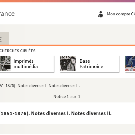
rance
Mon compte C
E
CHERCHES CIBLÉES
e
Imprimés
Base
multimédia
Patrimoine
des œuvres et correspondances de Marcelin...
reçus, etc. du Docteur Lucien Baude avec inventaire somm...
1-1876). Notes diverses I. Notes diverses II.
esbordes-Valmore par Lucien Baude
Notice
1 sur 1
es de lettres de Marceline Desbordes-Valmore par Hippoly...
 d'Agen et écrite de Paris
1851-1876). Notes diverses I. Notes diverses II.
 d'Agen , écrite de Paris
rand et écrite de Paris
Rivière et écrite de Paris