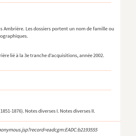
is Ambrière. Les dossiers portent un nom de famille ou
géographiques.
e lié à la 3e tranche d’acquisitions, année 2002.
1851-1876). Notes diverses I. Notes diverses II.
ct_anonymous.jsp?record=eadcgm:EADC:b2193555