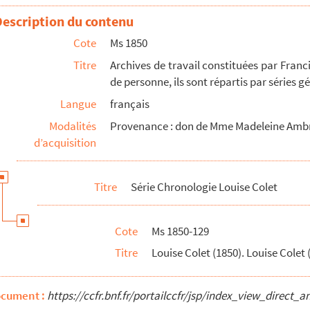
Description du contenu
Cote
Ms 1850
Titre
Archives de travail constituées par Franc
de personne, ils sont répartis par séries 
Langue
français
Modalités
Provenance : don de Mme Madeleine Ambrièr
d’acquisition
Titre
Série Chronologie Louise Colet
Cote
Ms 1850-129
Titre
Louise Colet (1850). Louise Colet (
t (1835-1844). Louise Colet (1845-1848). Louise Colet (1849).
1-1876). Notes diverses I. Notes diverses II.
ocument :
https://ccfr.bnf.fr/portailccfr/jsp/index_view_dire
demnités. Le procès Lenormant.