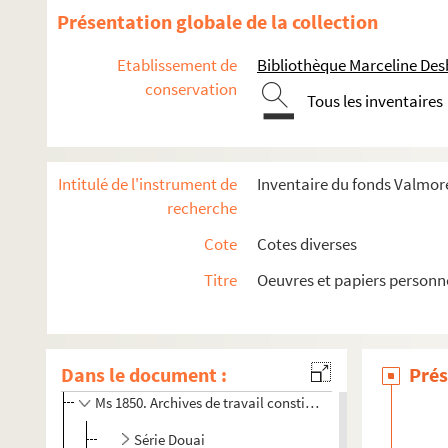
Présentation globale de la collection
Ms 1750-52. Lettre dactylographiée signée d'Henry Ménard
Ms 1750-53. Lettre autographe d'Henry Ménard, avoué à Ar
Etablissement de
Bibliothèque Marceline De
conservation
Ms 1750-56. Enveloppe de lettre autographe de Félix Jott
Tous les inventaires
Ms 1750-57. Notes de travail d'Arthur Pougin : catalog
Ms 1750-59. Lettre autographe d'A-J Boyer d'Agen à Arth
Intitulé de l'instrument de
Inventaire du fonds Valmore
Ms 1750-75. Lettre autographe d'A. Joly au Dr Baude et écr
recherche
Ms 1766-225. Lettre autographe d'A.H. Favreuil à Lucien 
Cote
Cotes diverses
Ms 1766-226. Lettre autographe de Jean Violette à Lucien
Ms 1766-227. Lettre autographe dactylographiée d'A.H de F
Titre
Oeuvres et papiers personn
Ms 1766-228. Lettre autographe dactylographiée d'A.H. de 
Ms 1792-3. Lettre autographe de L. Ledoux à un inconnu qu
Dans le document :
Ms 1793. Lettres adressées à Lucien Descaves et pièces
Prés
Ms 1850. Archives de travail constituées par Francis Ambri
Série Douai