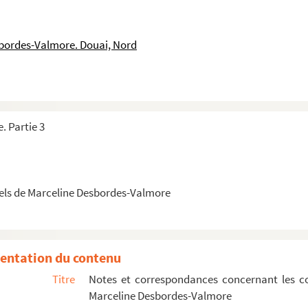
, avoué, à Arthur Pougin et écrite de Paris
thur Pougin et écrite de Paris
sbordes-Valmore. Douai, Nord
rand à Arthur Pougin
ue de Mme Desbordes-Valmore
ur Pougin ou à Lucien Descaves
. Partie 3
ite d'Asnières
Descaves et écrite de Bayonne
 Descaves et écrite de Genève
avreuil à Boyer d'Agen et écrite de Lille
els de Marceline Desbordes-Valmore
Favreuil à Boyer d'Agen et écrite de Lille
i est très certainement Lucien Descaves, écrite à Lond...
 de travail concernant la famille Valmore
entation du contenu
ère. Les dossiers portent un nom de famille ou de p...
Titre
Notes et correspondances concernant les c
Marceline Desbordes-Valmore