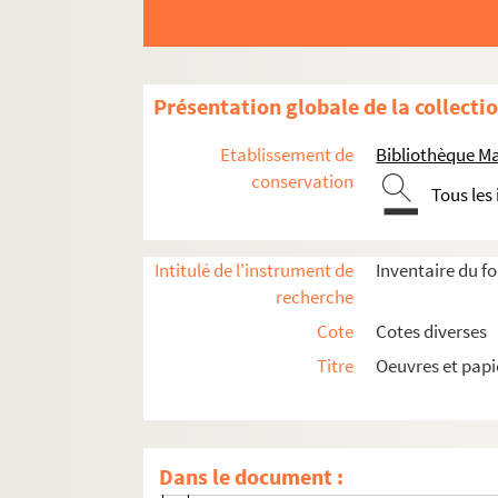
Ms 1750-52. Lettre dactylographiée signée d
Ms 1750-53. Lettre autographe d'Henry Ménar
Ms 1750-56. Enveloppe de lettre autographe 
Présentation globale de la collecti
Ms 1750-57. Notes de travail d'Arthur Poug
Etablissement de
Bibliothèque M
Ms 1750-59. Lettre autographe d'A-J Boyer 
conservation
Ms 1750-75. Lettre autographe d'A. Joly au D
Tous les
Ms 1766-225. Lettre autographe d'A.H. Favre
Ms 1766-226. Lettre autographe de Jean Viol
Intitulé de l'instrument de
Inventaire du f
Ms 1766-227. Lettre autographe dactylographi
recherche
Ms 1766-228. Lettre autographe dactylographi
Cote
Cotes diverses
Ms 1792-3. Lettre autographe de L. Ledoux à
Titre
Oeuvres et pap
Ms 1793. Lettres adressées à Lucien Desca
Ms 1850. Archives de travail constituées par
Dans le document :
Série Douai