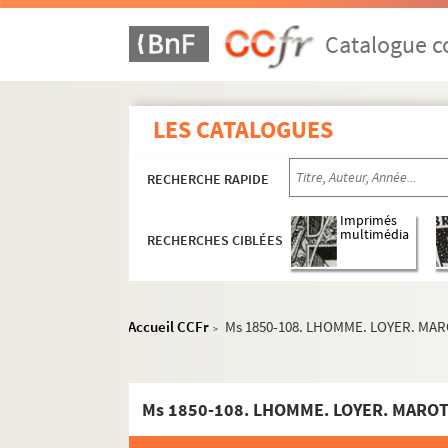
Catalogue co
LES CATALOGUES
Oeuvres de Marceline Desbordes-Valmore
RECHERCHE RAPIDE
Papiers et archives relatifs à Marceline Des
Notes et correspondances concernant les copies
Imprimés
multimédia
RECHERCHES CIBLÉES
Ms 1750-13. Ensemble de feuillets manuscrit
Ms 1750-41. Notes sur la correspondance d
Ms 1750-47. Note manuscrite d'Arthur Pougin
Accueil CCFr
Ms 1850-108. LHOMME. LOYER. MA
>
Ms 1750-48. Lettre autographe d'Arthur Pougi
Ms 1750-49. Lettre autographe d'Arthur Pougi
Ms 1750-50. Lettre autographe d'Arthur Pougi
Ms 1750-51. Lettre autographe d'Arthur Poug