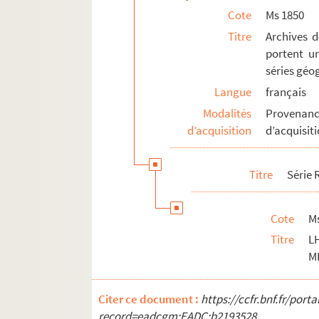
Cote
Ms 1850
Titre
Archives d
portent un
séries géo
Langue
français
Modalités
Provenanc
d’acquisition
d’acquisit
Titre
Série
Cote
M
Titre
L
M
Citer ce document :
https://ccfr.bnf.fr/por
record=eadcgm:EADC:b2193528