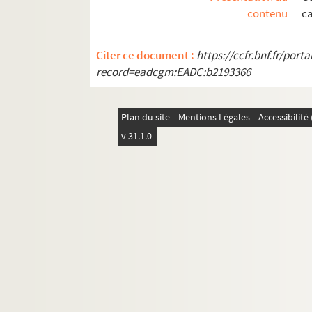
contenu
ca
Citer ce document :
https://ccfr.bnf.fr/por
record=eadcgm:EADC:b2193366
Plan du site
Mentions Légales
Accessibilit
v 31.1.0