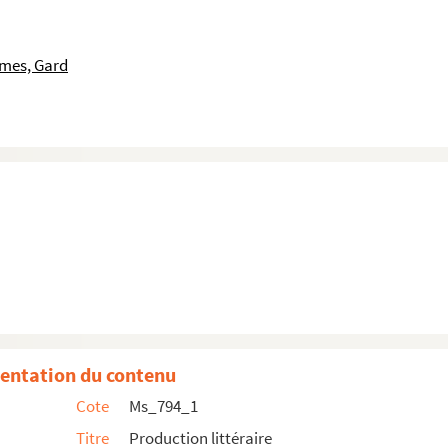
îmes, Gard
entation du contenu
Cote
Ms_794_1
Titre
Production littéraire
 et classés par ordre chronologique