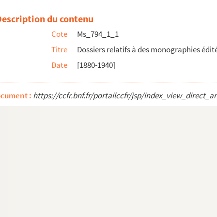
Description du contenu
Cote
Ms_794_1_1
Titre
Dossiers relatifs à des monographies édit
Date
[1880-1940]
ocument :
https://ccfr.bnf.fr/portailccfr/jsp/index_view_dire
et au Moyen Age