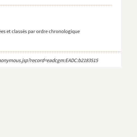
ées et classés par ordre chronologique
ct_anonymous.jsp?record=eadcgm:EADC:b2183515