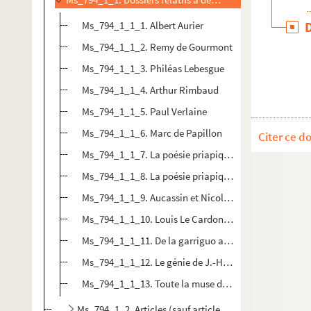
Ms_794_1_1_1. Albert Aurier
Ms_794_1_1_2. Remy de Gourmont
Ms_794_1_1_3. Philéas Lebesgue
Ms_794_1_1_4. Arthur Rimbaud
Ms_794_1_1_5. Paul Verlaine
Ms_794_1_1_6. Marc de Papillon
Citer ce d
Ms_794_1_1_7. La poésie priapique dans l'antiquité 
Ms_794_1_1_8. La poésie priapique au XVIème siècle
Ms_794_1_1_9. Aucassin et Nicolette
Ms_794_1_1_10. Louis Le Cardonnel
Ms_794_1_1_11. De la garriguo a la mar bluïo
Ms_794_1_1_12. Le génie de J.-H. Fabre
Ms_794_1_1_13. Toute la muse de Ponchon
Ms_794_1_2. Articles (sauf articles de droit)