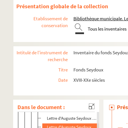
Lettre d'Auguste Seydoux à Henri Sieber
Présentation globale de la collection
Lettre d'Henri Sieber à Auguste Seydoux
Etablissement de
Bibliothèque municipale. 
Lettre d'Auguste Seydoux à Henri Sieber
conservation
Tous les inventaires
Lettre d'Auguste Seydoux à Henri Sieber
Lettre d'Auguste Seydoux à Henri Sieber
Lettre d'Auguste Seydoux à Henri Sieber
Intitulé de l'instrument de
Inventaire du fonds Seydou
Lettre d'Auguste Seydoux à Henri Sieber
recherche
Lettre d'Henri Sieber à Auguste Seydoux
Titre
Fonds Seydoux
Lettre d'Auguste Seydoux à Henri Sieber
Date
XVIII-XXe siècles
Lettre d'Auguste Seydoux à Henri Sieber
Lettre d'Henri Sieber à Auguste Seydoux
Lettre d'Henri Sieber à Auguste Seydoux
Dans le document :
Prés
Lettre d'Auguste Seydoux à Henri Sieber
Lettre d'Auguste Seydoux à Henri Sieber
Lettre d'Auguste Seydoux à Henri Sieber