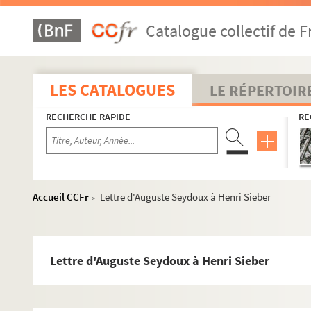
Lettres de 1850
Catalogue collectif de F
Lettres de 1851
Lettres de 1852
Lettres de 1853
LES CATALOGUES
LE RÉPERTOIR
Lettres de 1857
RECHERCHE RAPIDE
RE
Lettres de 1858
Lettres de 1859
Lettres de 1860
Lettres de 1861
Accueil CCFr
Lettre d'Auguste Seydoux à Henri Sieber
>
Lettres de 1862
Lettres de 1863
Lettre d'Auguste Seydoux à Henri Sieber
Lettre d'Auguste Seydoux à Henri Sieber
Lettre d'Auguste Seydoux à Henri Sieber
Lettre d'Auguste Seydoux à Henri Sieber