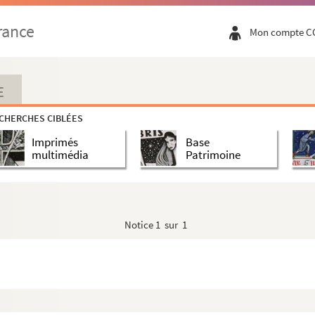
rance
Mon compte C
E
CHERCHES CIBLÉES
Imprimés
Base
multimédia
Patrimoine
Notice
1 sur 1