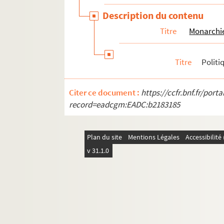
Description du contenu
Titre
Monarchie 
Titre
Politi
Citer ce document :
https://ccfr.bnf.fr/por
record=eadcgm:EADC:b2183185
Plan du site
Mentions Légales
Accessibilit
v 31.1.0