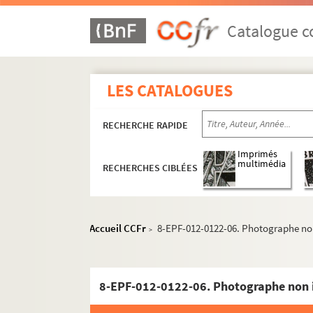
Catalogue co
LES CATALOGUES
RECHERCHE RAPIDE
Imprimés
multimédia
RECHERCHES CIBLÉES
Accueil CCFr
8-EPF-012-0122-06. Photographe non
>
e
Carrés 1 à 9. 17
arrondissement
e
8-EPF-012-0122-06. Photographe non i
Carrés 10 à 28. 17
arrondissement
e
e
Carrés 29 à 48. 17
et 18
arrondissements