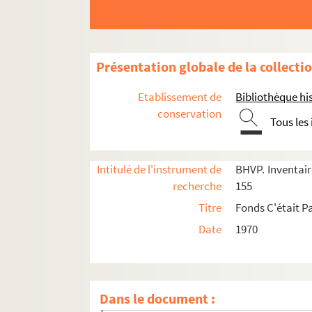
e
Carrés 49 à 68. 18
arrondissement
e
Carrés 69 à 88 : 18
arrondissement
e
e
Carrés 89 à 108 : 18
et 19
arrondissements
Présentation globale de la collecti
e
Carrés 109 à 128 : 19
arrondissement
Etablissement de
Bibliothèque his
4-EPF-012-1778-007. de Paris quadrillé pour l
conservation
Tous les
Carré 109
Carré 110
Intitulé de l'instrument de
BHVP. Inventaire
Carré 111
recherche
155
Carré 112
Titre
Fonds C'était Pa
Carré 113
Date
1970
Carré 114
Carré 115
Carré 116
Dans le document :
Carré 117