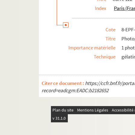
Index
Paris (Fra
Cote
8-EPF
Titre
Photog
Importance matérielle
1 phot
Technique
gélati
Citer ce document :
https://ccfr.bnf.fr/por
record=eadcgm:EADC:b2182652
Plan du site
Mentions Légales
Accessibilit
v 31.1.0