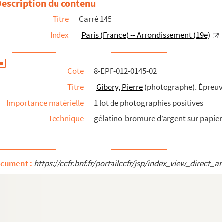
Description du contenu
Titre
Carré 145
Index
Paris (France) -- Arrondissement (19e)
Cote
8-EPF-012-0145-02
Titre
Gibory, Pierre
(photographe). Épreu
Importance matérielle
1 lot de photographies positives
Technique
gélatino-bromure d’argent sur papier 
ocument :
https://ccfr.bnf.fr/portailccfr/jsp/index_view_dire
ositives
tives