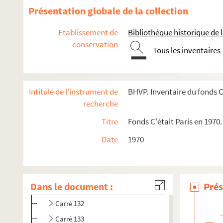
Présentation globale de la collection
e
Carrés 1 à 9. 17
arrondissement
Etablissement de
Bibliothèque historique de la
conservation
e
Carrés 10 à 28. 17
arrondissement
Tous les inventaires
e
e
Carrés 29 à 48. 17
et 18
arrondissements
e
Carrés 49 à 68. 18
arrondissement
Intitulé de l'instrument de
BHVP. Inventaire du fonds C'
e
Carrés 69 à 88 : 18
arrondissement
recherche
e
e
Carrés 89 à 108 : 18
et 19
arrondissements
Titre
Fonds C'était Paris en 1970.
e
Carrés 109 à 128 : 19
arrondissement
e
Carrés 129 à 146 : 19
arrondissement, Pantin, Le Pré-Saint-G
Date
1970
4-EPF-012-1778-008. de Paris quadrillé pour le concours : f
Carré 129
Dans le document :
Prés
Carré 131
Carré 132
Carré 133