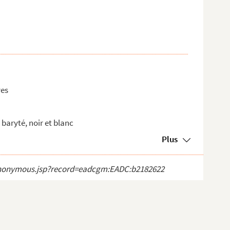
ves
baryté, noir et blanc
Plus
ct_anonymous.jsp?record=eadcgm:EADC:b2182622