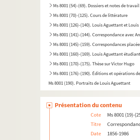
Ms 8001 (54)-(69). Dossiers et notes de travail
Ms 8001 (70)-(125). Cours de littérature
Ms 8001 (126)-(140). Louis Aguettant et Louis
Ms 8001 (141)-(144). Correspondance avec A
Ms 8001 (145)-(159). Correspondances placé
Ms 8001 (160)-(169). Louis Aguettant étudian
Ms 8001 (170)-(175). Thèse sur Victor Hugo
Ms 8001 (176)-(190). Éditions et opérations
Ms 8001 (190). Portraits de Louis Aguettant
Ms 8001 (191). Carte de Bernard Berthod
Ms 8001 (192). Disquettes
Présentation du contenu
Cote
Ms 8001 (19)-(2
Titre
Correspondanc
Date
1856-1986