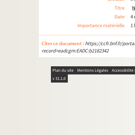
Titre
N
Date
4
Importance matérielle
1 
Citer ce document :
https://ccfr.bnf.fr/por
record=eadcgm:EADC:b2182342
Plan du site
Mentions Légales
Accessibilit
v 31.1.0