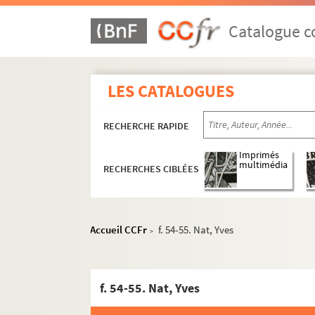
Catalogue co
LES CATALOGUES
RECHERCHE RAPIDE
Imprimés
multimédia
RECHERCHES CIBLÉES
Ms 8001 (1)-(3). Écrits de Louis Aguettant ay
Ms 8001 (4)-(18). Documents personnels ou d
Accueil CCFr
f. 54-55. Nat, Yves
>
Ms 8001 (19)-(25). Correspondance générale
Ms 8001 (19)-(21). Lettres adressées par 
f. 54-55. Nat, Yves
Ms 8001 (22)-(25). Lettres reçues par Louis 
Ms 8001 (22). Lettres de François Berthet