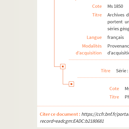
Cote
Ms 1850
Titre
Archives d
portent un
séries géo
Langue
français
Modalités
Provenanc
d’acquisition
d’acquisit
Titre
Série 
Cote
M
Titre
Ph
Citer ce document :
https://ccfr.bnf.fr/por
record=eadcgm:EADC:b2180681