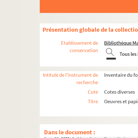
Ms 1750-50. Lettre autographe d'Arthur Pougi
Ms 1750-51. Lettre autographe d'Arthur Poug
Ms 1750-52. Lettre dactylographiée signée d
Présentation globale de la collecti
Ms 1750-53. Lettre autographe d'Henry Ménar
Etablissement de
Bibliothèque M
Ms 1750-56. Enveloppe de lettre autographe 
conservation
Ms 1750-57. Notes de travail d'Arthur Poug
Tous les
Ms 1750-59. Lettre autographe d'A-J Boyer 
Ms 1750-75. Lettre autographe d'A. Joly au D
Intitulé de l'instrument de
Inventaire du f
Ms 1766-225. Lettre autographe d'A.H. Favre
recherche
Ms 1766-226. Lettre autographe de Jean Viol
Cote
Cotes diverses
Ms 1766-227. Lettre autographe dactylographi
Titre
Oeuvres et pap
Ms 1766-228. Lettre autographe dactylographi
Ms 1792-3. Lettre autographe de L. Ledoux à
Ms 1793. Lettres adressées à Lucien Desca
Dans le document :